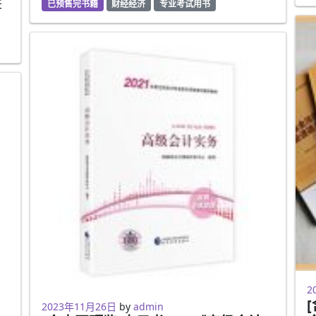
夫
已预售完书籍
财经经济
专业考试用书
2
2
2023年2月5日
2023年11月26日
by
admin