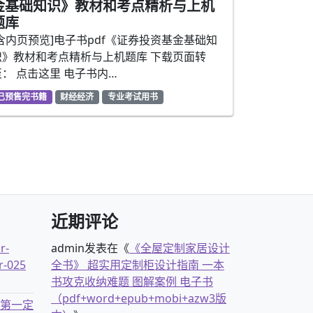
金基础知识》教材和考点精析与上机
题库
[含内页预览]电子书pdf《证券投资基金基础知
识》教材和考点精析与上机题库 下载页面转
至： 点击这里 电子书内…
已预售完书籍
财经经济
专业考试用书
近期评论
r-
admin
发表在《
《全屋定制家居设计
r-025
全书》 超实用定制柜设计指南 一本
书攻克收纳难题 图解案例 电子书
（pdf+word+epub+mobi+azw3版
古第一定