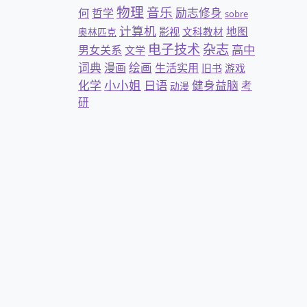
物理
音乐
何
励志修身
哲学
sobre
计算机
地图
影视
文科教材
奥林匹克
杂志
电子技术
高中
男女关系
文学
词典
绘画
漫画
生活实用
旧书
游戏
小小姐
日语
化学
健身益脑
考
动漫
研