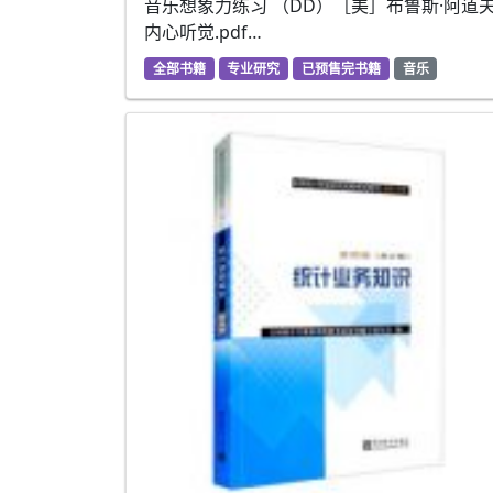
音乐想象力练习 （DD）［美］布鲁斯·阿道
内心听觉.pdf…
全部书籍
专业研究
已预售完书籍
音乐