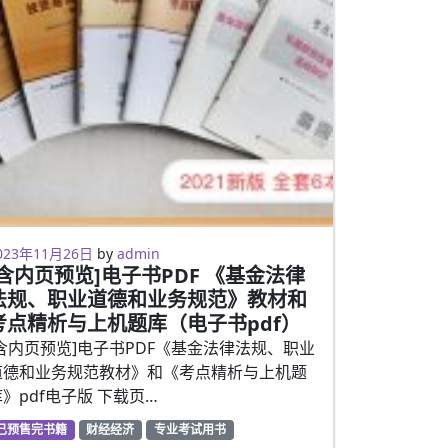
023年2月5日
023年11月26日
by
admin
[含内页预览]电子书PDF 《基金法律
法规、职业道德和业务规范》教材和
考点精析与上机题库（电子书pdf）
[含内页预览]电子书PDF《基金法律法规、职业
道德和业务规范教材》和《考点精析与上机题
库》pdf电子版 下载页…
已预售完书籍
财经经济
专业考试用书