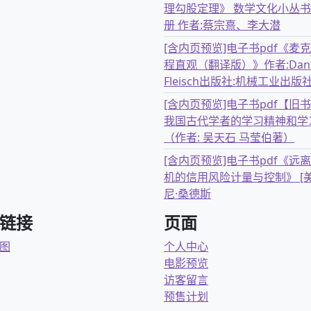
理勾股定理》 数学文化小丛书
册 作者:蔡宗熹、李大潜
[含内页预览]电子书pdf《麦
程直观（翻译版）》作者:Dani
Fleisch出版社:机械工业出版
[含内页预览]电子书pdf【旧
我国古代学者的学习精神和学
（作者: 吴天石 马莹伯著）
[含内页预览]电子书pdf《远
机的信用风险计量与控制》 [美
尼·桑德斯
链接
页面
图
个人中心
电影预览
访客留言
预售计划