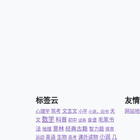
标签云
友情
文言文
驾考
天
网站地
心理学
小学
小说，旧书
数学
科普
毛笔书
文
食谱
初中
试卷
意林
经典古籍
法
智力题
地理
体育
小说
几
英语
生物
课外读物
运动
高考