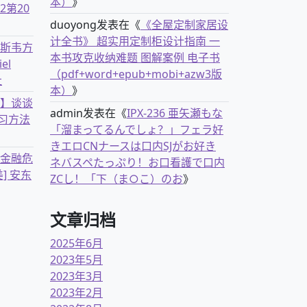
本）
》
2第20
duoyong
发表在《
《全屋定制家居设
计全书》 超实用定制柜设计指南 一
克斯韦方
本书攻克收纳难题 图解案例 电子书
el
（pdf+word+epub+mobi+azw3版
社
本）
》
书】谈谈
admin
发表在《
IPX-236 亜矢瀬もな
习方法
「溜まってるんでしょ？」フェラ好
きエロCNナースは口内SJがお好き
离金融危
ネバスペたっぷり！お口看護で口内
] 安东
ZCし！「下（ま○こ）のお
》
文章归档
2025年6月
2023年5月
2023年3月
2023年2月