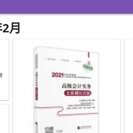
年2月
册
-