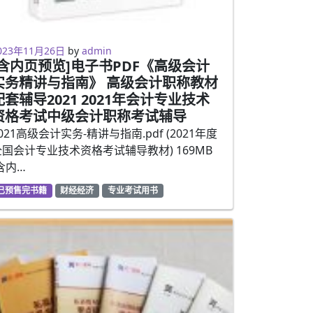
023年2月5日
023年11月26日
by
admin
[含内页预览]电子书PDF《高级会计
实务精讲与指南》 高级会计职称教材
配套辅导2021 2021年会计专业技术
资格考试中级会计职称考试辅导
021高级会计实务-精讲与指南.pdf (2021年度
全国会计专业技术资格考试辅导教材) 169MB
含内…
已预售完书籍
财经经济
专业考试用书