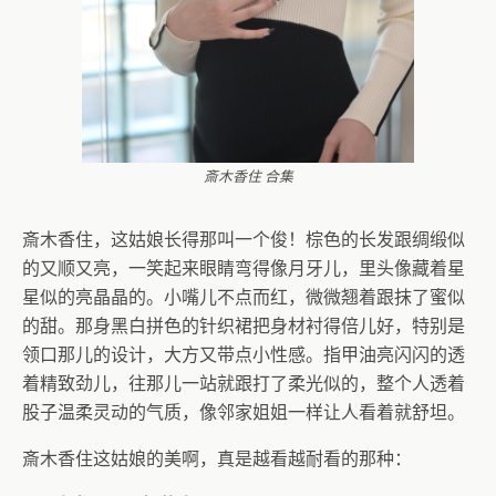
斎木香住 合集
斎木香住，这姑娘长得那叫一个俊！棕色的长发跟绸缎似
的又顺又亮，一笑起来眼睛弯得像月牙儿，里头像藏着星
星似的亮晶晶的。小嘴儿不点而红，微微翘着跟抹了蜜似
的甜。那身黑白拼色的针织裙把身材衬得倍儿好，特别是
领口那儿的设计，大方又带点小性感。指甲油亮闪闪的透
着精致劲儿，往那儿一站就跟打了柔光似的，整个人透着
股子温柔灵动的气质，像邻家姐姐一样让人看着就舒坦。
斎木香住这姑娘的美啊，真是越看越耐看的那种：