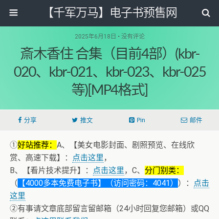
【千军万马】电子书预售网
2025年6月18日 • 没有评论
斎木香住 合集（目前4部）(kbr-
020、kbr-021、kbr-023、kbr-025
等)[MP4格式]
分享
推文
Pin
邮件
①
好站推荐：
A、【美女电影封面、剧照预览、在线欣
赏、高速下载】：
点击这里
，
B、【看片技术提升】：
点击这里
，C、
分门别类：
（
【4000多本免费电子书】（访问密码：4041）
）：
点击
这里
②有事请文章底部留言留邮箱（24小时回复您邮箱）或QQ