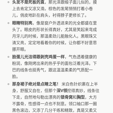
​头发不是死板的直​
​，那光泽跟缎子面儿似的，摸
上去肯定又凉又滑。棕色的发尾悄悄打着小卷
儿，俏皮地趴在肩头，衬得脖子更修长了。
​眼睛特别亮​
​，像是窗户外透进来的光全都盛在里
头了。眼皮的形状长得真好，尤其是笑起来弯成
月牙儿的时候，那温柔劲儿能融化人。黑眼珠又
清又亮，定定地看着你的时候，让你都不好意思
挪开眼。
​脸蛋儿光洁得跟剥壳鸡蛋一样​
​，气色透着健康的
粉润，像刚烤出来的热乎乎的面包泛着光泽。下
巴的线条也挺秀气，跟这温温柔柔的气质配一
脸。
​那身裙子绝对是点睛之笔！​
​ 米白色针织裹在上半
身，舒服又自在，但那个​
​深V领​
​挖得真妙，线条往
下走，自然地勾勒出漂亮的​
​锁骨窝​
​和​
​胸型​
​，大方
不露骨，性感得一点也不刻意。领口袖口那一圈
黑色滚边，又添了几分干练和精致，真是又柔又