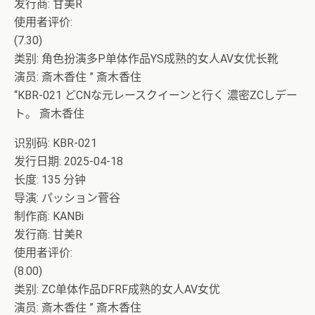
发行商: 甘美R
使用者评价:
(7.30)
类别: 角色扮演多P单体作品YS成熟的女人AV女优长靴
演员: 斎木香住 ” 斎木香住
“KBR-021 どCNな元レースクイーンと行く 濃密ZCしデー
ト。 斎木香住
识别码: KBR-021
发行日期: 2025-04-18
长度: 135 分钟
导演: パッション菅谷
制作商: KANBi
发行商: 甘美R
使用者评价:
(8.00)
类别: ZC单体作品DFRF成熟的女人AV女优
演员: 斎木香住 ” 斎木香住