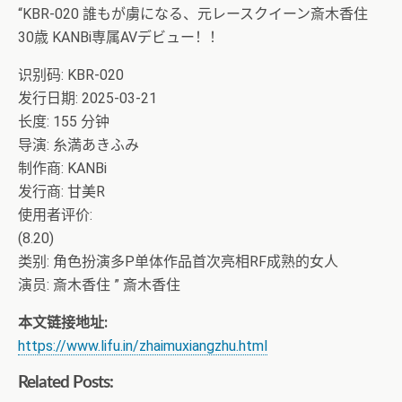
“KBR-020 誰もが虜になる、元レースクイーン斎木香住
30歳 KANBi専属AVデビュー！！
识别码: KBR-020
发行日期: 2025-03-21
长度: 155 分钟
导演: 糸満あきふみ
制作商: KANBi
发行商: 甘美R
使用者评价:
(8.20)
类别: 角色扮演多P单体作品首次亮相RF成熟的女人
演员: 斎木香住 ” 斎木香住
本文链接地址:
https://www.lifu.in/zhaimuxiangzhu.html
Related Posts: