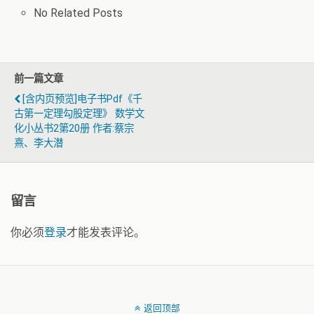
No Related Posts
前一篇文章
[含内页预览]电子书pdf《千
古第一定理勾股定理》 数学文
化小丛书2第20册 作者:蔡宗
熹、李大潜
留言
你必须
登录
才能发表评论。
返回顶部