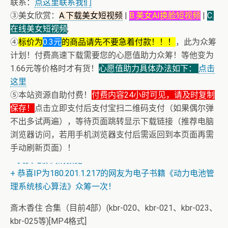
联系：
点这里联系我们
③美女欣赏：
A.下载美女短视频
|
B.美女AI换脸短视频
|
C.
在线美女短视频
;
④
标价为
0.3元
的商品请先不要急着付款！！！
，此为众筹
计划！付费高速下载需要您的心愿值助力众筹！等他变为
1.66元等价格时才有货！
心愿值助力具体办法如下：
点击
这里
⑤本站资源自助付费！
付费内容24小时可见，请及时复制
保存！
点击立即支付后支付宝扫二维码支付（如果偶尔弹
不出多试两遍），等待页面跳转显示下载链接（推荐电脑
浏览器访问，若用手机浏览器支付后需返回到本页面再需
手动刷新页面）！
+ 美女电影高清预览
+ 恭喜IP为180.201.1.217的网友为电子书籍《动力电池管
理系统核心算法》众筹一次！
斎木香住 合集（目前4部）(kbr-020、kbr-021、kbr-023、
kbr-025等)[MP4格式]