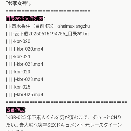
“邻家女神”。​
================================
目录树或文件列表
：
| |-斎木香住（目前4部）-zhaimuxiangzhu
| | |-云下载20250616194755_目录树.txt
| | |-kbr-020
| | | |-kbr-020.mp4
| | |-kbr-021
| | | |-kbr-021.mp4
| | |-kbr-023
| | | |-kbr-023.mp4
| | |-kbr-025
| | | |-kbr-025.mp4
==============================================
包含作品
：
“KBR-025 年下素人くんを気が済むまで、ずっ～とCNり
たい… 素人宅へ突撃SEXドキュメント 元レースクイーン