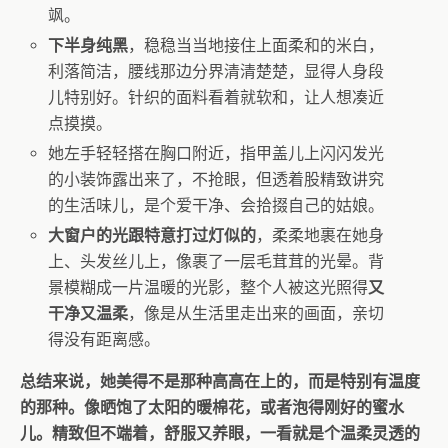
飒。
​下半身纯黑​
​，稳稳当当地接住上面柔和的米白，
利落简洁，腰线那边分界清清楚楚，显得人身段
儿特别好。针织的面料看着就软和，让人想凑近
点摸摸。
她左手轻轻搭在胸口附近，指甲盖儿上闪闪发光
的小装饰露出来了，不抢眼，但透着股精致讲究
的生活味儿，是个爱干净、会拾掇自己的姑娘。
​大窗户的光跟特意打过灯似的​
​，柔柔地裹在她身
上、头发丝儿上，像裹了一层毛茸茸的光晕。背
景模糊成一片温暖的光影，整个人被这光照得​
​又
干净又温柔​
​，像是从生活里走出来的画面，亲切
得没有距离感。
​总结来说，她美得不是那种高高在上的，而是特别有温度
的那种。像晒饱了太阳的暖棉花，或者泡得刚好的蜜水
儿。精致但不端着，舒服又养眼，一看就是个温柔灵透的