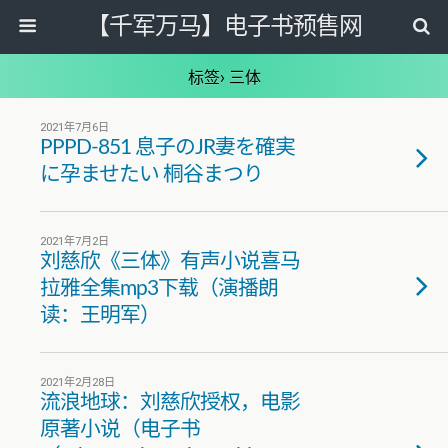
【千军万马】电子书预售网
标签› 三体
2021年7月6日
PPPD-851 息子のJR妻を確実
に孕ませたい 桐谷まつり
2021年7月2日
刘慈欣《三体》有声小说喜马
拉雅全集mp3下载（演播朗
读：王明军）
2021年2月28日
流浪地球：刘慈欣授权，电影
原著小说（电子书