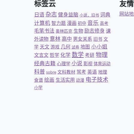
标签云
友情
杂志
网站地
日语
健身益脑
词典
小说，旧书
音乐
计算机
智力题
漫画
初中
高考
毛笔书法
励志修身
生物
课
奥林匹克
意林
高中
外读物
男女关系
旧书
文
小小姐
几何
天文
地图
学
游戏
试卷
数学
物理
文言文
化学
哲学
考研
经典古籍
小说
心理学
影视
体育运动
科普
驾考
英语
文科教材
地理
sobre
电子技术
绘画
生活实用
食谱
动漫
小学