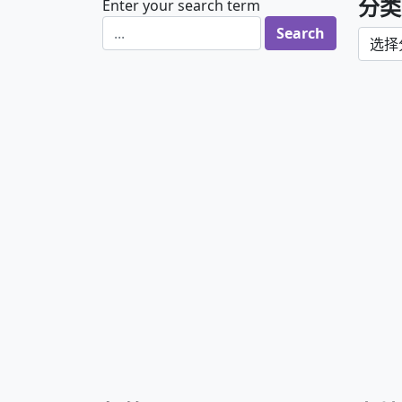
分类
Enter your search term
分类