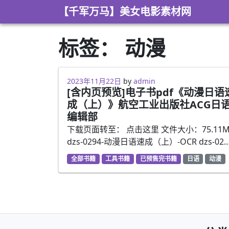
Skip to content
【千军万马】美女电影素材网
标签：
动漫
2023年5月2日
2023年11月22日
by
admin
[含内页预览]电子书pdf《动漫日语
成（上）》航空工业出版社ACG日
编辑部
下载页面转至： 点击这里 文件大小：75.11M
dzs-0294-动漫日语速成（上）-OCR dzs-02
全部书籍
工具书籍
已预售完书籍
日语
动漫