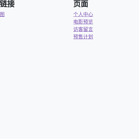
链接
页面
图
个人中心
电影预览
访客留言
预售计划