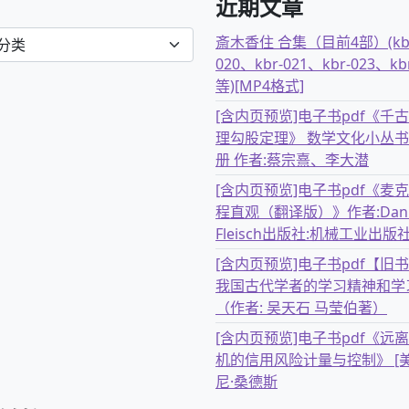
近期文章
斎木香住 合集（目前4部）(kb
020、kbr-021、kbr-023、kb
等)[MP4格式]
[含内页预览]电子书pdf《千
理勾股定理》 数学文化小丛书
册 作者:蔡宗熹、李大潜
[含内页预览]电子书pdf《麦
程直观（翻译版）》作者:Dani
Fleisch出版社:机械工业出版
[含内页预览]电子书pdf【旧
我国古代学者的学习精神和学
（作者: 吴天石 马莹伯著）
[含内页预览]电子书pdf《远
机的信用风险计量与控制》 [美
尼·桑德斯