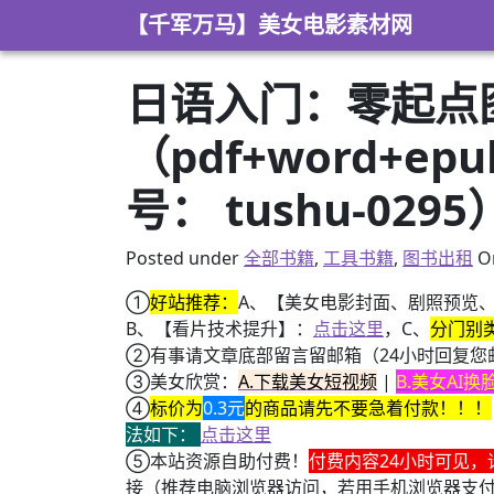
Skip to content
【千军万马】美女电影素材网
日语入门：零起点
（pdf+word+e
号： tushu-0295
Posted under
全部书籍
,
工具书籍
,
图书出租
O
①
好站推荐：
A、【美女电影封面、剧照预览
B、【看片技术提升】：
点击这里
，C、
分门别
②有事请文章底部留言留邮箱（24小时回复您
③美女欣赏：
A.下载美女短视频
|
B.美女AI
④
标价为
0.3元
的商品请先不要急着付款！！！
法如下：
点击这里
⑤本站资源自助付费！
付费内容24小时可见，
接（推荐电脑浏览器访问，若用手机浏览器支