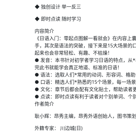
◆ 独创设计 举一反三
◆ 即时点读 随时学习
内容简介
《日语入门：零起点图解一看就会》在内容上囊
手，其次是语法的突破，接下来是15大场景的
起来也会非常轻松、有趣、不枯燥！
● 发音：本书针对初学者学习日语的特点，从
完此书就能学会真正地道、标准的日语！
● 语法：选取人们*常用的动词、形容词、格
● 口语：精选人们*熟悉的15个场景，每一
● 文化：章节后都会配有文化贴士，帮助读者
● 点读：即时点读有利于读者对个别单词、个
作者简介
耿小辉：昂秀主编，昂秀外语创始人，图书策
外籍专家： 川边城(日)