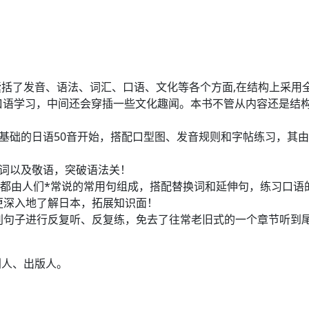
括了发音、语法、词汇、口语、文化等各个方面,在结构上采用全
口语学习，中间还会穿插一些文化趣闻。本书不管从内容还是结
*基础的日语50音开始，搭配口型图、发音规则和字帖练习，其
助词以及敬语，突破语法关！
场景都由人们*常说的常用句组成，搭配替换词和延伸句，练习口
更深入地了解日本，拓展知识面！
别句子进行反复听、反复练，免去了往常老旧式的一个章节听到
划人、出版人。