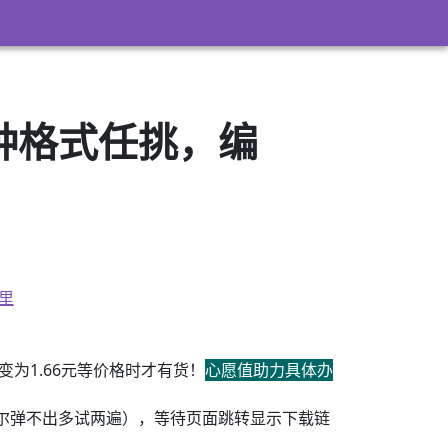
3）多种格式任挑，编
里
为1.66元等价格时才有货！
心愿值助力具体办
尔弹不出多试两遍），等待页面跳转显示下载链