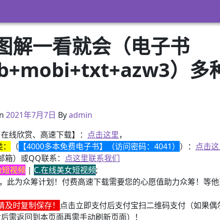
图解一看就会（电子书
pub+mobi+txt+azw
）
2021年3月2日
n
2021年7月7日
By
admin
、在线欣赏、高速下载】：
点击这里
，
类：
（
【4000多本免费电子书】（访问密码：4041）
）：
点击这
邮箱）或QQ联系：
点这里联系我们
换脸短视频
|
C.在线美女短视频
;
，此为众筹计划！付费高速下载需要您的心愿值助力众筹！等他变
请及时复制保存！
点击立即支付后支付宝扫二维码支付（如果偶
付后需返回到本页面再需手动刷新页面）！