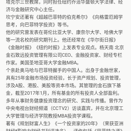
塔克尔三世教席，同时担任纽约乔治华盛顿大学法律、经
济与金融研究中心主任。
坎宁安还著有《超越巴菲特的伯克希尔》《向格雷厄姆学
思考，向巴菲特学投资》等书。
他的研究曾发表在哥伦比亚大学、康奈尔大学、哈佛大学
等一流名校的研究期刊上。他还经常在《华尔街日报》
《金融时报》《纽约时报》上发表专业观点。杨天南 北京
金石致远投资管理有限公司CEO、金融投资家、财经专栏
作家。美国圣地亚哥大学金融MBA。
个亲赴奥马哈与巴菲特握手的中国人。出身于金融世家，
具有25年金融市场投资经验，长于资产规划、投资管理，
涉及A股、港股、美股等资本市场。其管理的金石旗下基
金，截至2017年1月，所有基金的所有投资人全部盈利。
多年从事财务健康投资理念的研究、实践与传播。曾作为
中央电视台财经频道（CCTV2）访谈嘉宾，并在北京理工
大学管理与经济学院教授MBA投资学课程。
著有《规划财富人生》《一个投资家的20年》（荣获亚洲