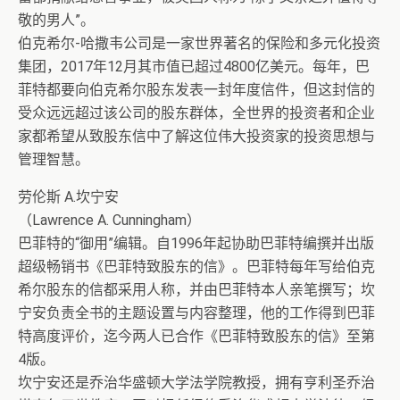
敬的男人”。
伯克希尔-哈撒韦公司是一家世界著名的保险和多元化投资
集团，2017年12月其市值已超过4800亿美元。每年，巴
菲特都要向伯克希尔股东发表一封年度信件，但这封信的
受众远远超过该公司的股东群体，全世界的投资者和企业
家都希望从致股东信中了解这位伟大投资家的投资思想与
管理智慧。
劳伦斯 A.坎宁安
（Lawrence A. Cunningham）
巴菲特的“御用”编辑。自1996年起协助巴菲特编撰并出版
超级畅销书《巴菲特致股东的信》。巴菲特每年写给伯克
希尔股东的信都采用人称，并由巴菲特本人亲笔撰写；坎
宁安负责全书的主题设置与内容整理，他的工作得到巴菲
特高度评价，迄今两人已合作《巴菲特致股东的信》至第
4版。
坎宁安还是乔治华盛顿大学法学院教授，拥有亨利圣乔治