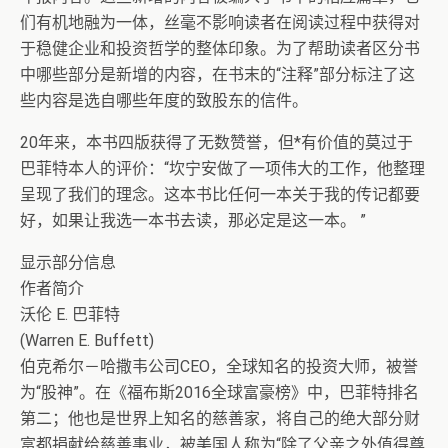
们有机地融为一体，丝毫不影响读者在阅读过程中获得对
于稳健企业和投资哲学的整体印象。为了帮助读者区分书
中哪些部分是新增的内容，在书末的“注释”部分标注了这
些内容是选自哪些年度的致股东的信件。
20年来，本书四版获得了无数赞誉，但*有价值的莫过于
巴菲特本人的评价：“坎宁安做了一项伟大的工作，他整理
呈现了我们的理念。这本书比任何一本关于我的传记都要
好，如果让我选一本书去读，那必定是这一本。 ”
显示部分信息
作者简介
沃伦 E. 巴菲特
(Warren E. Buffett)
伯克希尔－哈撒韦公司CEO，全球知名的投资大师，被誉
为“股神”。在《福布斯2016全球富豪榜》中，巴菲特排名
第二；他也是世界上知名的慈善家，将自己的绝大部分财
富都捐献给慈善事业，被美国人称为“除了父亲之外值得尊