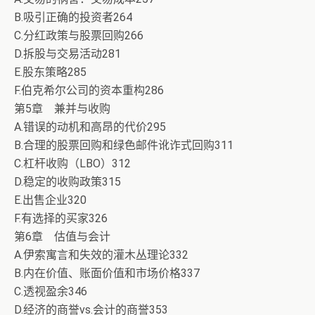
B.吸引正确的投资者264
C.分红政策与股票回购266
D.拆股与交易活动281
E.股东策略285
F.伯克希尔公司的资本重构286
第5章 兼并与收购
A.错误的动机和高昂的代价295
B.合理的股票回购和绿色邮件讹诈式回购311
C.杠杆收购（LBO）312
D.稳定的收购政策315
E.出售企业320
F.有选择的买家326
第6章 估值与会计
A.伊索寓言和失效的灌木丛理论332
B.内在价值、账面价值和市场价格337
C.透视盈余346
D.经济的商誉vs.会计的商誉353