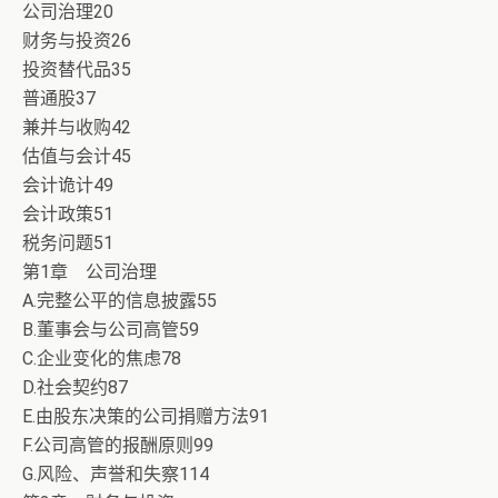
公司治理20
财务与投资26
投资替代品35
普通股37
兼并与收购42
估值与会计45
会计诡计49
会计政策51
税务问题51
第1章 公司治理
A.完整公平的信息披露55
B.董事会与公司高管59
C.企业变化的焦虑78
D.社会契约87
E.由股东决策的公司捐赠方法91
F.公司高管的报酬原则99
G.风险、声誉和失察114