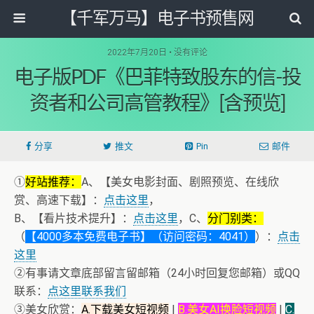
【千军万马】电子书预售网
2022年7月20日 • 没有评论
电子版PDF《巴菲特致股东的信-投
资者和公司高管教程》[含预览]
分享
推文
Pin
邮件
①
好站推荐：
A、【美女电影封面、剧照预览、在线欣
赏、高速下载】：
点击这里
，
B、【看片技术提升】：
点击这里
，C、
分门别类：
（
【4000多本免费电子书】（访问密码：4041）
）：
点击
这里
②有事请文章底部留言留邮箱（24小时回复您邮箱）或QQ
联系：
点这里联系我们
③美女欣赏：
A.下载美女短视频
|
B.美女AI换脸短视频
|
C.