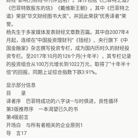
财经*影响力财经书刊评选名）。译作包括《巴菲特之道》
《巴菲特致股东的信》《戴维斯王朝》。其中《巴菲特之
道》荣获“华文财经图书大奖”，并因此荣获“优秀译者”荣
誉。
杨先生于多家媒体发表财经文章数百篇。其中自2007年4
月起，连续在“中国投资理财刊”《钱经》、央行旗下《中
国金融家》杂志撰写投资专栏，成为国内历时久的财经投
资专栏。至2017年10月的126个月(十年半），其专栏记录
的投资组合从100万元增长到1022万元，取得了“十年半十
倍”的回报，同期上证综合指数下跌3.91%。
显示部分信息
目 录
译者序 巴菲特成功的八字诀—与时俱进，良性循环
第3版推荐序 一本渴望已久的书
第4版前言
开场白 与所有者相关的企业原则1
导 言17