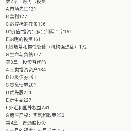
第2章 财务与投资
A.市场先生121
B.套利127
C.戳穿标准教条136
D.“价值”投资：多余的两个字151
E.聪明的投资161
F.捡烟蒂和惯性驱使（机构强迫症）172
G.生命与负债177
第3章 投资替代品
A.三类投资资产184
B.垃圾债券191
C.零息债券201
D.优先股211
E.衍生品227
F.外汇和国外权益241
G.房屋产权：实践和政策250
第4章 普通股投资
A.交易的祸害：交易成本257