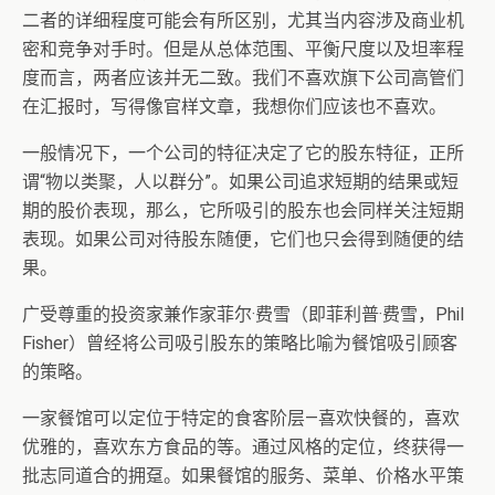
二者的详细程度可能会有所区别，尤其当内容涉及商业机
密和竞争对手时。但是从总体范围、平衡尺度以及坦率程
度而言，两者应该并无二致。我们不喜欢旗下公司高管们
在汇报时，写得像官样文章，我想你们应该也不喜欢。
一般情况下，一个公司的特征决定了它的股东特征，正所
谓“物以类聚，人以群分”。如果公司追求短期的结果或短
期的股价表现，那么，它所吸引的股东也会同样关注短期
表现。如果公司对待股东随便，它们也只会得到随便的结
果。
广受尊重的投资家兼作家菲尔·费雪（即菲利普·费雪，Phil
Fisher）曾经将公司吸引股东的策略比喻为餐馆吸引顾客
的策略。
一家餐馆可以定位于特定的食客阶层—喜欢快餐的，喜欢
优雅的，喜欢东方食品的等。通过风格的定位，终获得一
批志同道合的拥趸。如果餐馆的服务、菜单、价格水平策