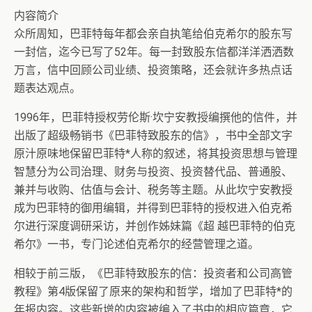
内容简介
众所周知，巴菲特每年都会亲自执笔给伯克希尔的股东写
一封信，迄今已写了52年。每一封致股东信都洋洋洒洒数
万言，信中回顾公司业绩、投资策略，还会就许多热点话
题表达观点。
1996年，巴菲特授权劳伦斯·坎宁安教授编撰他的信件，并
出版了超级畅销书《巴菲特致股东的信》，书中全部文字
原汁原味地保留巴菲特*人称的叙述，将其投资思想与管理
智慧分为公司治理、财务与投资、投资替代品、普通股、
兼并与收购、估值与会计、税务等主题。从此坎宁安教授
成为巴菲特的御用编辑，并得到巴菲特的授权进入伯克希
尔进行深度调研采访，并创作姊妹篇《超 越巴菲特的伯克
希尔》一书，专门论述伯克希尔的经营管理之道。
相较于前三版，《巴菲特致股东的信：投资者和公司高管
教程》第4版保留了原来的架构和哲学，增加了巴菲特*的
年报内容。这些新增的内容被编入了书中的相应篇章，它