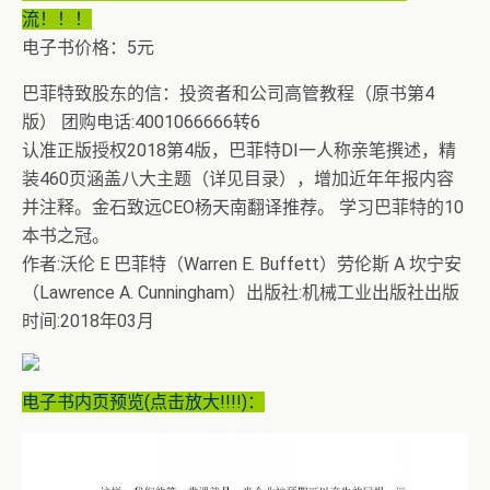
流！！！
电子书价格：5元
巴菲特致股东的信：投资者和公司高管教程（原书第4
版） 团购电话:4001066666转6
认准正版授权2018第4版，巴菲特DI一人称亲笔撰述，精
装460页涵盖八大主题（详见目录），增加近年年报内容
并注释。金石致远CEO杨天南翻译推荐。 学习巴菲特的10
本书之冠。
作者:沃伦 E 巴菲特（Warren E. Buffett）劳伦斯 A 坎宁安
（Lawrence A. Cunningham）出版社:机械工业出版社出版
时间:2018年03月
电子书内页预览(点击放大!!!!)：