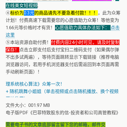
在线美女短视频
;
④
标价为
0.3元
的商品请先不要急着付款！！！
，此为众筹
计划！付费高速下载需要您的心愿值助力众筹！等他变为
1.66元等价格时才有货！
心愿值助力具体办法如下：
点击
这里
⑤本站资源自助付费！
付费内容24小时可见，请及时复制
保存！
点击立即支付后支付宝扫二维码支付（如果偶尔弹
不出多试两遍），等待页面跳转显示下载链接（推荐电脑
浏览器访问，若用手机浏览器支付后需返回到本页面再需
+ AV女神文化课！近400位AV女优明星故事简介
手动刷新页面）！
+ 恭喜IP为180.201.1.217的网友为电子书籍《动力电池管
理系统核心算法》众筹一次！
+ 随机跳舞小姐姐（单击视频或点击随机播放、换个视频
开始欣赏）
文件大小：001.97 MB
电子版PDF《巴菲特致股东的信-投资者和公司高管教程》
需要电子书的文章底部留言留下您的邮箱，邮件交