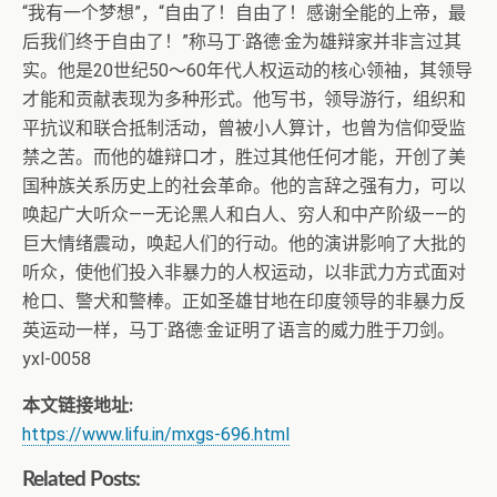
“我有一个梦想”，“自由了！自由了！感谢全能的上帝，最
后我们终于自由了！”称马丁·路德·金为雄辩家并非言过其
实。他是20世纪50～60年代人权运动的核心领袖，其领导
才能和贡献表现为多种形式。他写书，领导游行，组织和
平抗议和联合抵制活动，曾被小人算计，也曾为信仰受监
禁之苦。而他的雄辩口才，胜过其他任何才能，开创了美
国种族关系历史上的社会革命。他的言辞之强有力，可以
唤起广大听众——无论黑人和白人、穷人和中产阶级——的
巨大情绪震动，唤起人们的行动。他的演讲影响了大批的
听众，使他们投入非暴力的人权运动，以非武力方式面对
枪口、警犬和警棒。正如圣雄甘地在印度领导的非暴力反
英运动一样，马丁·路德·金证明了语言的威力胜于刀剑。
yxl-0058
本文链接地址:
https://www.lifu.in/mxgs-696.html
Related Posts: