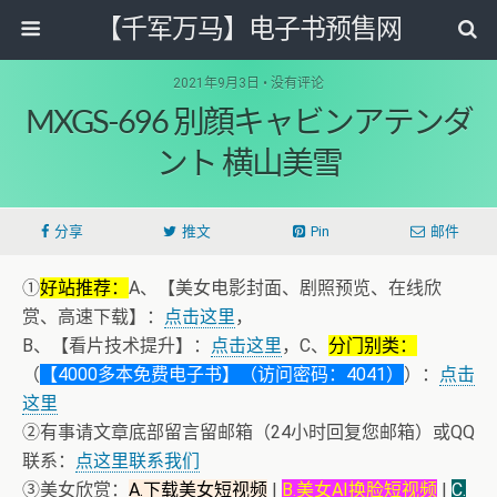
【千军万马】电子书预售网
2021年9月3日 • 没有评论
MXGS-696 別顔キャビンアテンダ
ント 横山美雪
分享
推文
Pin
邮件
①
好站推荐：
A、【美女电影封面、剧照预览、在线欣
赏、高速下载】：
点击这里
，
B、【看片技术提升】：
点击这里
，C、
分门别类：
（
【4000多本免费电子书】（访问密码：4041）
）：
点击
这里
②有事请文章底部留言留邮箱（24小时回复您邮箱）或QQ
联系：
点这里联系我们
③美女欣赏：
A.下载美女短视频
|
B.美女AI换脸短视频
|
C.