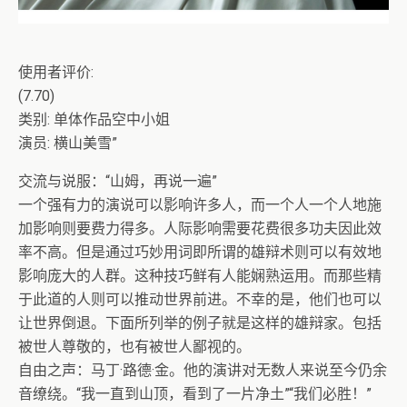
使用者评价:
(7.70)
类别: 单体作品空中小姐
演员: 横山美雪”
交流与说服：“山姆，再说一遍”
一个强有力的演说可以影响许多人，而一个人一个人地施
加影响则要费力得多。人际影响需要花费很多功夫因此效
率不高。
但是通过巧妙用词即所谓的雄辩术则可以有效地
影响庞大的人群。这种技巧鲜有人能娴熟运用。而那些精
于此道的人则可以推动世界前进。不幸的是，他们也可以
让世界倒退。下面所列举的例子就是这样的雄辩家。包括
被世人尊敬的，也有被世人鄙视的。
自由之声：马丁·路德·金。他的演讲对无数人来说至今仍余
音缭绕。“我一直到山顶，看到了一片净土”“我们必胜！”