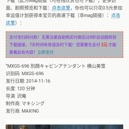
下载（此为Mag链接（可在线欣赏也可下载），更多封
面、剧照预览和下载：
点击这里
，你也可以只花0.5元参加
幸运值计划获得本宝贝的高速下载（非mag链接）：
点击
这里
）：
支付宝扫码付款！无需注册自助购买付款后过8秒自动跳转到
下载链接，7天时间有效请及时下载！您需要先支付
2元
才能
查看此处内容！
立即支付
“MXGS-696 別顔キャビンアテンダント 横山美雪
识别码: MXGS-696
发行日期: 2014-11-16
长度: 120 分钟
导演: 沢庵
制作商: マキシング
发行商: MAXING