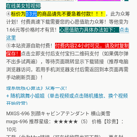
在线美女短视频
;
④
标价为
0.3元
的商品请先不要急着付款！！！
，此为众筹
计划！付费高速下载需要您的心愿值助力众筹！等他变为
1.66元等价格时才有货！
心愿值助力具体办法如下：
点击
这里
⑤本站资源自助付费！
付费内容24小时可见，请及时复制
保存！
点击立即支付后支付宝扫二维码支付（如果偶尔弹
不出多试两遍），等待页面跳转显示下载链接（推荐电脑
浏览器访问，若用手机浏览器支付后需返回到本页面再需
+ AV女神文化课！近400位AV女优明星故事简介
手动刷新页面）！
+ 恭喜IP为180.201.1.217的网友为电子书籍《动力电池管
理系统核心算法》众筹一次！
+ 随机跳舞小姐姐（单击视频或点击随机播放、换个视频
开始欣赏）
MXGS-696 別顔キャビンアテンダント 横山美雪
mxgs-696 推荐星级：★★★★★（5） 价格【珍贵】：
10元