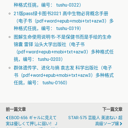
种格式任挑，编号： tushu-0322）
21版pass绿卡图书2021 高中生物必背概念手册
（电子书（pdf+word+epub+mobi+txt+azw3）多
种格式任挑，编号： tushu-0319）
图解生命使用说明书-不是保健书而是手绘的生命
锦囊 雷铎 汕头大学出版社（电子书
（pdf+word+epub+mobi+txt+azw3）多种格式任
挑，编号： tushu-0203）
群体遗传学、进化与熵 袁志发 科学出版社（电子
书（pdf+word+epub+mobi+txt+azw3）多种格式
任挑，编号： tushu-0160）
前一篇文章
下一篇文章
EBOD-656 ギャルに見えて
STAR-575 芸能人 美波ねい 超
実は優しくて押しに弱い！ J
高級ソープ嬢