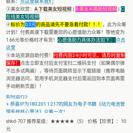
联系：
点这里联系我们
③美女欣赏：
A.下载美女短视频
|
B.美女AI换脸短视频
|
C.
在线美女短视频
;
④
标价为
0.3元
的商品请先不要急着付款！！！
，此为众筹
计划！付费高速下载需要您的心愿值助力众筹！等他变为
1.66元等价格时才有货！
心愿值助力具体办法如下：
点击
这里
⑤本站资源自助付费！
付费内容24小时可见，请及时复制
保存！
点击立即支付后支付宝扫二维码支付（如果偶尔弹
不出多试两遍），等待页面跳转显示下载链接（推荐电脑
浏览器访问，若用手机浏览器支付后需返回到本页面再需
+ 【真·核心技术】搜片神器+下载+在线看片神器
手动刷新页面）！
+ 恒星世界在暴力中诞生，也在暴力中消亡！《了解宇宙
如何运行》
+ 恭喜IP为180.201.1.217的网友为电子书籍《动力电池管
理系统核心算法》众筹一次！
shkd-707 推荐星级：★★★★★（5） 价格【珍贵】：10
元