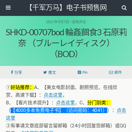
【千军万马】电子书预售网
2021年9月7日 • 没有评论
SHKD-00707bod 輪姦餌食3 石原莉
奈 （ブルーレイディスク）
（BOD）
分享
推文
Pin
邮件
①
好站推荐：
A、【美女电影封面、剧照预览、在线欣
赏、高速下载】：
点击这里
，
B、【看片技术提升】：
点击这里
，C、
分门别类：
（
【4000多本免费电子书】（访问密码：4041）
）：
点击
这里
②有事请文章底部留言留邮箱（24小时回复您邮箱）或QQ