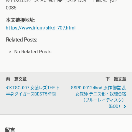
剧再次出现。这也是我们要写这本书的一个目的。yxl-
0085
本文链接地址:
https://www.lifu.in/shkd-707.html
Related Posts:
No Related Posts
前一篇文章
下一篇文章
KTSG-007 女装レズTHE下
SSPD-00124bod 原作:御堂 乱
半身タイガースBEST5時間
女教師 テニス部・奴隷合宿
（ブルーレイディスク）
（BOD）
留言