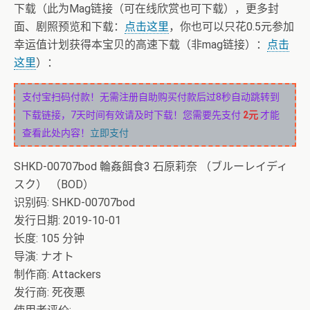
下载（此为Mag链接（可在线欣赏也可下载），更多封
面、剧照预览和下载：
点击这里
，你也可以只花0.5元参加
幸运值计划获得本宝贝的高速下载（非mag链接）：
点击
这里
）：
支付宝扫码付款！无需注册自助购买付款后过8秒自动跳转到
下载链接，7天时间有效请及时下载！您需要先支付
2元
才能
查看此处内容！
立即支付
SHKD-00707bod 輪姦餌食3 石原莉奈 （ブルーレイディ
スク） （BOD）
识别码: SHKD-00707bod
发行日期: 2019-10-01
长度: 105 分钟
导演: ナオト
制作商: Attackers
发行商: 死夜悪