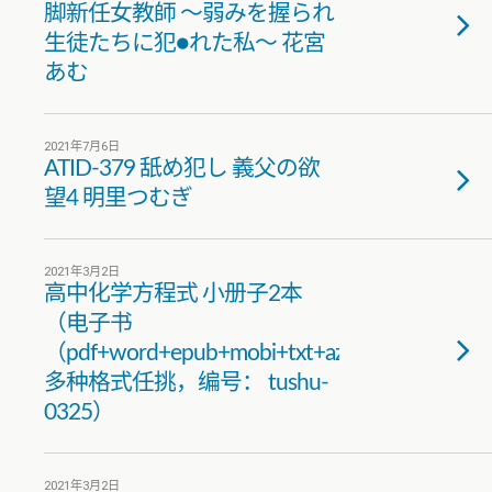
脚新任女教師 ～弱みを握られ
生徒たちに犯●れた私～ 花宮
あむ
2021年7月6日
ATID-379 舐め犯し 義父の欲
望4 明里つむぎ
2021年3月2日
高中化学方程式 小册子2本
（电子书
（pdf+word+epub+mobi+txt+azw3）
多种格式任挑，编号： tushu-
0325）
2021年3月2日