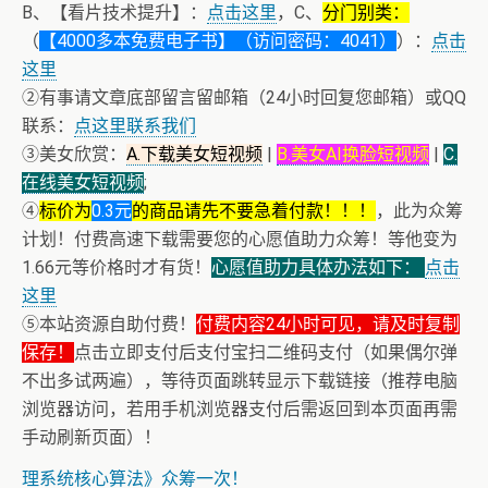
B、【看片技术提升】：
点击这里
，C、
分门别类：
（
【4000多本免费电子书】（访问密码：4041）
）：
点击
这里
②有事请文章底部留言留邮箱（24小时回复您邮箱）或QQ
联系：
点这里联系我们
③美女欣赏：
A.下载美女短视频
|
B.美女AI换脸短视频
|
C.
在线美女短视频
;
④
标价为
0.3元
的商品请先不要急着付款！！！
，此为众筹
计划！付费高速下载需要您的心愿值助力众筹！等他变为
1.66元等价格时才有货！
心愿值助力具体办法如下：
点击
这里
⑤本站资源自助付费！
付费内容24小时可见，请及时复制
保存！
点击立即支付后支付宝扫二维码支付（如果偶尔弹
不出多试两遍），等待页面跳转显示下载链接（推荐电脑
浏览器访问，若用手机浏览器支付后需返回到本页面再需
+ 恭喜IP为180.201.1.217的网友为电子书籍《动力电池管
手动刷新页面）！
理系统核心算法》众筹一次！