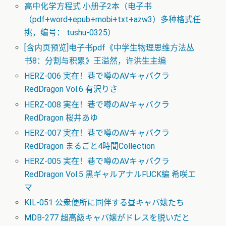
高中化学方程式 小册子2本（电子书
（pdf+word+epub+mobi+txt+azw3）多种格式任
挑，编号： tushu-0325）
[含内页预览]电子书pdf《中学生物理思维方法丛
书8：分割与积累》王溢然，许洪生主编
HERZ-006 実在！巷で噂のAVキャバクラ
RedDragon Vol.6 有沢りさ
HERZ-008 実在！巷で噂のAVキャバクラ
RedDragon 桜井あゆ
HERZ-007 実在！巷で噂のAVキャバクラ
RedDragon まるごと4時間Collection
HERZ-005 実在！巷で噂のAVキャバクラ
RedDragon Vol.5 黒ギャルアナルFUCK編 希咲エ
マ
KIL-051 公衆便所に同伴する昼キャバ嬢たち
MDB-277 超高級キャバ嬢がドレスを脱いだと