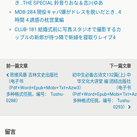
き…THE SPECIAL 鈴音りおな＆吉川ゆあ
MDB-284 現役キャバ嬢がドレスを脱いだとき…4
時間 4 誘惑の枕営業編
CLUB-181 結婚式前に写真スタジオで撮影するカ
ップルの新郎が待つ隣で新婦を寝取りレイプ4
前一篇文章
下一篇文章
思维风暴 吉林文史出版社
初中生必备古诗文132篇(上) 中
（电子书
华文化大讲堂 编 团结出版社
（pdf+word+epub+mobi+txt+azw3）
（电子书
多种格式任挑，编号： Tushu-
（pdf+word+epub+mobi+txt+a
0288）
多种格式任挑，编号： Tushu-
0293）
留言