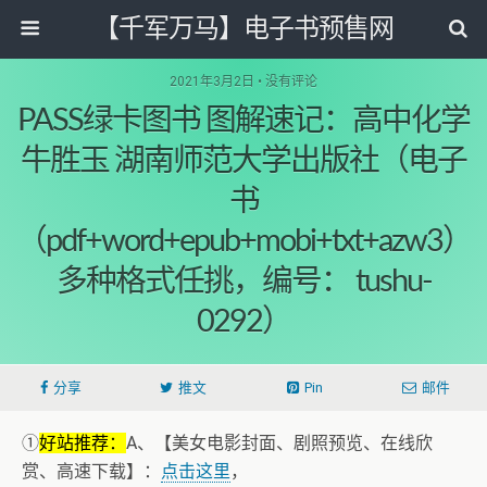
【千军万马】电子书预售网
2021年3月2日 • 没有评论
PASS绿卡图书 图解速记：高中化学
牛胜玉 湖南师范大学出版社（电子
书
（pdf+word+epub+mobi+txt+azw3）
多种格式任挑，编号： tushu-
0292）
分享
推文
Pin
邮件
①
好站推荐：
A、【美女电影封面、剧照预览、在线欣
赏、高速下载】：
点击这里
，