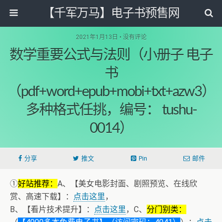
【千军万马】电子书预售网
2021年1月13日 • 没有评论
数学重要公式与法则（小册子 电子
书
（pdf+word+epub+mobi+txt+azw3）
多种格式任挑，编号： tushu-
0014）
分享
推文
Pin
邮件
①
好站推荐：
A、【美女电影封面、剧照预览、在线欣
赏、高速下载】：
点击这里
，
B、【看片技术提升】：
点击这里
，C、
分门别类：