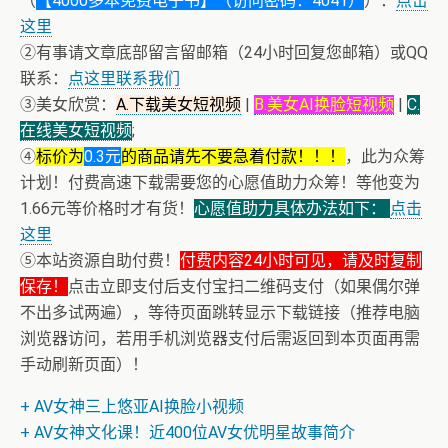
（
【4000多本免费电子书】（访问密码：4041）
）：
点击
这里
②有事请文章底部留言留邮箱（24小时回复您邮箱）或QQ
联系：
点这里联系我们
③美女欣赏：
A.下载美女短视频
|
B.美女AI换脸短视频
|
C.
在线美女短视频
;
④
标价为
0.3元
的商品请先不要急着付款！！！
，此为众筹
计划！付费高速下载需要您的心愿值助力众筹！等他变为
1.66元等价格时才有货！
心愿值助力具体办法如下：
点击
这里
⑤本站资源自助付费！
付费内容24小时可见，请及时复制
保存！
点击立即支付后支付宝扫二维码支付（如果偶尔弹
不出多试两遍），等待页面跳转显示下载链接（推荐电脑
浏览器访问，若用手机浏览器支付后需返回到本页面再需
手动刷新页面）！
+ AV女神三上悠亚AI换脸小视频
+ AV女神文化课！近400位AV女优明星故事简介