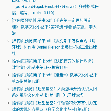
出版（电子书
（pdf+word+epub+mobi+txt+azw3）多种格式任
挑，编号： tushu-0119）
[含内页预览]电子书pdf《千古第一定理勾股定
理》 数学文化小丛书2第20册 作者:蔡宗熹、李大
潜
[含内页预览]电子书pdf《麦克斯韦方程直观（翻
译版）》作者:Daniel Fleisch出版社:机械工业出版
社
[含内页预览]电子书pdf《认识博弈的纳什均衡》
数学文化小丛书第2辑-总第11册
[含内页预览]电子书pdf《漫话e》数学文化小丛书
第2辑-总第12册
[含内页预览]《遥望星空1-人类怎样开始认识太阳
系》数学文化小丛书1第1册（电子版pdf）
[含内页预览]《遥望星空2-牛顿微积分万有引力定
律的发现》齐民友（数学文化小丛书1第2册）