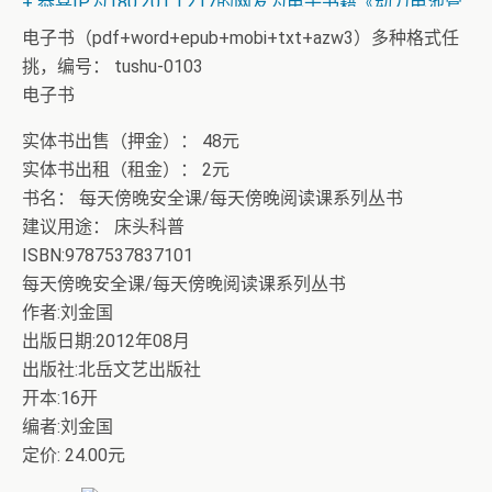
+ 恭喜IP为180.201.1.217的网友为电子书籍《动力电池管
理系统核心算法》众筹一次！
电子书（pdf+word+epub+mobi+txt+azw3）多种格式任
挑，编号： tushu-0103
电子书
实体书出售（押金）： 48元
实体书出租（租金）： 2元
书名： 每天傍晚安全课/每天傍晚阅读课系列丛书
建议用途： 床头科普
ISBN:9787537837101
每天傍晚安全课/每天傍晚阅读课系列丛书
作者:刘金国
出版日期:2012年08月
出版社:北岳文艺出版社
开本:16开
编者:刘金国
定价: 24.00元