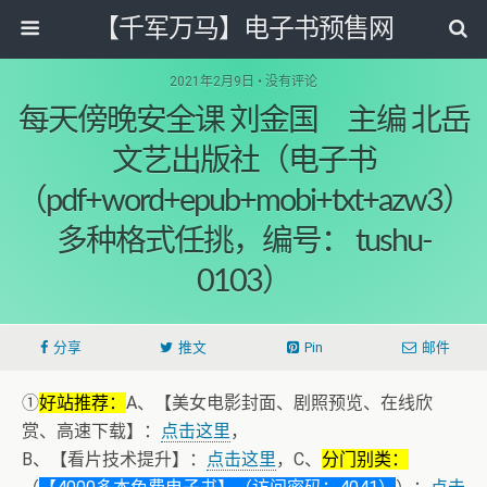
【千军万马】电子书预售网
2021年2月9日 • 没有评论
每天傍晚安全课 刘金国 主编 北岳
文艺出版社（电子书
（pdf+word+epub+mobi+txt+azw3）
多种格式任挑，编号： tushu-
0103）
分享
推文
Pin
邮件
①
好站推荐：
A、【美女电影封面、剧照预览、在线欣
赏、高速下载】：
点击这里
，
B、【看片技术提升】：
点击这里
，C、
分门别类：