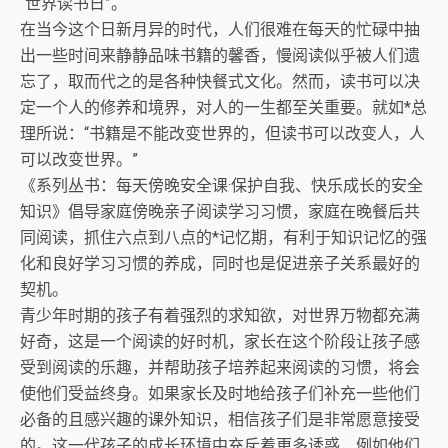
“世界读书日”。
在当今这个日新月异的时代，人们很难在每天的忙碌中抽
出一些时间来静静品味书籍的馨香，慢阅读似乎被人们遗
忘了，取而代之的是各种快餐式文化。然而，读书可以决
定一个人的修养和境界，对人的一生都至关重要。就如*总
理所说：“书籍是不能改变世界的，但读书可以改变人，人
可以改变世界。”
《系列丛书：每天傍晚安全课·保护自我、快乐成长的安全
知识》倡导家庭傍晚亲子阅读学习习惯，家庭在晚餐后共
同阅读，抓住六点到八点的*记忆期，有利于知识记忆的强
化和良好学习习惯的养成，同时也是促进亲子关系最好的
契机。
青少年时期的孩子有着强烈的求知欲，对世界万物都充满
好奇，这是一个阅读的好时机，家长在这个阶段让孩子感
受到阅读的乐趣，并帮助孩子培养起来阅读的习惯，将会
使他们受益终身。如果家长及时地给孩子们补充一些他们
必备的且感兴趣的课外知识，相信孩子们是非常愿意接受
的。这一代孩子的成长环境中充斥着更多诱惑，例如他们