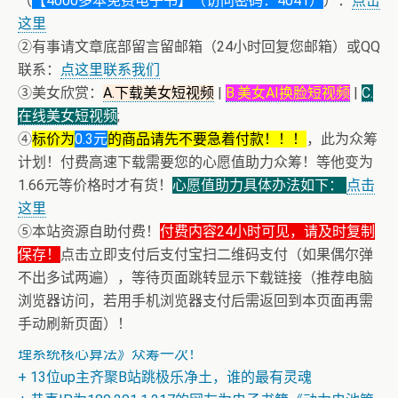
（
【4000多本免费电子书】（访问密码：4041）
）：
点击
这里
②有事请文章底部留言留邮箱（24小时回复您邮箱）或QQ
联系：
点这里联系我们
③美女欣赏：
A.下载美女短视频
|
B.美女AI换脸短视频
|
C.
在线美女短视频
;
④
标价为
0.3元
的商品请先不要急着付款！！！
，此为众筹
计划！付费高速下载需要您的心愿值助力众筹！等他变为
1.66元等价格时才有货！
心愿值助力具体办法如下：
点击
这里
⑤本站资源自助付费！
付费内容24小时可见，请及时复制
保存！
点击立即支付后支付宝扫二维码支付（如果偶尔弹
不出多试两遍），等待页面跳转显示下载链接（推荐电脑
浏览器访问，若用手机浏览器支付后需返回到本页面再需
+ 美女电影高清预览
手动刷新页面）！
+ 恭喜IP为180.201.1.217的网友为电子书籍《动力电池管
理系统核心算法》众筹一次！
+ 13位up主齐聚B站跳极乐净土，谁的最有灵魂