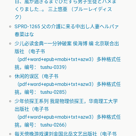
日、嵐が過ぎるまでひたすら男子生徒とハメま
くりました…。 三上悠亜 （ブルーレイディス
ク）
SPRD-1265 父の介護に来る中出し人妻ヘルパァ
春菜はな
少儿必读金典—一分钟破案 侯海博 编 北京联合出
版社 （电子书
（pdf+word+epub+mobi+txt+azw3）多种格式任
挑，编号： tushu-0339）
休闲的误区（电子书
（pdf+word+epub+mobi+txt+azw3）多种格式任
挑，编号： tushu-0285）
少年侦探王系列 我是物理侦探王，华南理工大学
出版社（电子书
（pdf+word+epub+mobi+txt+azw3）多种格式任
挑，编号： tushu-0266）
每天傍晚游戏课刘金国北岳文艺出版社（电子书