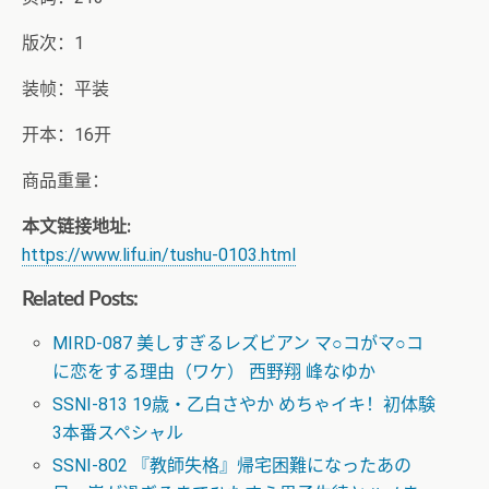
版次：1
装帧：平装
开本：16开
商品重量：
本文链接地址:
https://www.lifu.in/tushu-0103.html
Related Posts:
MIRD-087 美しすぎるレズビアン マ○コがマ○コ
に恋をする理由（ワケ） 西野翔 峰なゆか
SSNI-813 19歳・乙白さやか めちゃイキ！初体験
3本番スペシャル
SSNI-802 『教師失格』帰宅困難になったあの