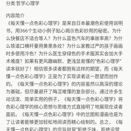
分类:哲学心理学
内容简介
《每天懂一点色彩心理学》是来自日本最潮色彩使用说明
书，用366个生动小例子贴心揭示色彩妙用的秘密。为什
么快餐店不适合等人？为什么蓝色汽车的事故率高？为什
么铁道口横杆要用黄黑条纹？为什么家教过严的孩子画画
时多使用冷色？为什么医生穿绿色的手术服其实会加大手
术难度？如果有更风趣幽默、更浅显易懂的“色彩心理学”
读本就好了！相信很多读者都抱有这样的期望，而《每天
懂一点色彩心理学》正是为了实现读者这一愿望而创作
的。《每天懂一点色彩心理学》的内容虽然以高深的理论
为基础，但尽量避开了晦涩难懂的复杂部分。通过许多生
动活泼、简单实用的例子，《每天懂一点色彩心理学》将
色彩心理学的核心思想与思维方式直接明了地展现在读者
面前。《每天懂一点色彩心理学》中的岔图和漫画也是为
了让读者能够更加轻松地阅读而精心绘制的。总之，《每
天懂一点色彩心理学》的宗旨就是“拒绝乏味，拒绝没营