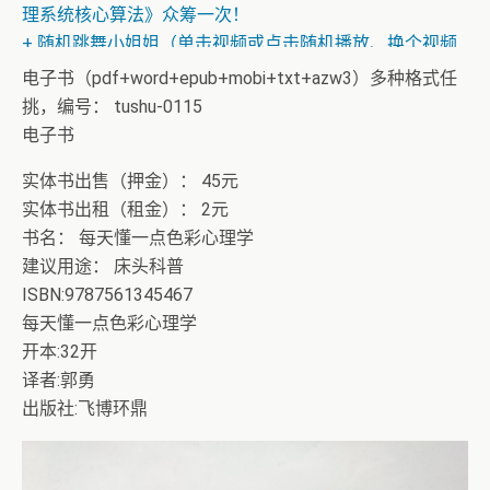
理系统核心算法》众筹一次！
+ 随机跳舞小姐姐（单击视频或点击随机播放、换个视频
开始欣赏）
电子书（pdf+word+epub+mobi+txt+azw3）多种格式任
挑，编号： tushu-0115
电子书
实体书出售（押金）： 45元
实体书出租（租金）： 2元
书名： 每天懂一点色彩心理学
建议用途： 床头科普
ISBN:9787561345467
每天懂一点色彩心理学
开本:32开
译者:郭勇
出版社:飞博环鼎