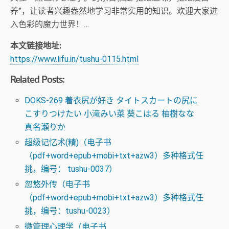
养”，让读者兴趣盎然地学习非常实用的知识。欢迎大家进
入色彩的魔力世界！…
本文链接地址:
https://www.lifu.in/tushu-0115.html
Related Posts:
DOKS-269 着衣尻が好き タイトスカートの尻に
こすりつけたい 小滝みい菜 葵こはる 柚樹なな
真名瀬りか
超级记忆术(精)（电子书
（pdf+word+epub+mobi+txt+azw3）多种格式任
挑，编号： tushu-0037）
忽悠外传（电子书
（pdf+word+epub+mobi+txt+azw3）多种格式任
挑，编号：tushu-0023）
微管理心理学（电子书