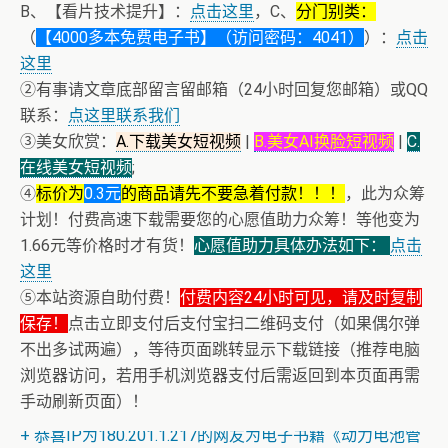
B、【看片技术提升】：
点击这里
，C、
分门别类：
（
【4000多本免费电子书】（访问密码：4041）
）：
点击
这里
②有事请文章底部留言留邮箱（24小时回复您邮箱）或QQ
联系：
点这里联系我们
③美女欣赏：
A.下载美女短视频
|
B.美女AI换脸短视频
|
C.
在线美女短视频
;
④
标价为
0.3元
的商品请先不要急着付款！！！
，此为众筹
计划！付费高速下载需要您的心愿值助力众筹！等他变为
1.66元等价格时才有货！
心愿值助力具体办法如下：
点击
这里
⑤本站资源自助付费！
付费内容24小时可见，请及时复制
保存！
点击立即支付后支付宝扫二维码支付（如果偶尔弹
不出多试两遍），等待页面跳转显示下载链接（推荐电脑
浏览器访问，若用手机浏览器支付后需返回到本页面再需
+ AV女神三上悠亚AI换脸小视频
手动刷新页面）！
+ AV女神文化课！近400位AV女优明星故事简介
+ 恭喜IP为180.201.1.217的网友为电子书籍《动力电池管