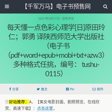
【千军万马】电子书预售网
2021年2月17日 • 没有评论
每天懂一点色彩心理学[日]原田玲
仁；郭勇 译陕西师范大学出版社
（电子书
（pdf+word+epub+mobi+txt+azw3）
多种格式任挑，编号： tushu-
0115）
分享
推文
Pin
邮件
①
好站推荐：
A、【美女电影封面、剧照预览、在线欣
赏、高速下载】：
点击这里
，