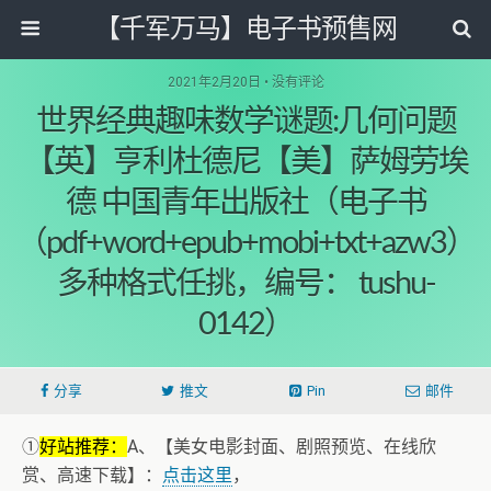
【千军万马】电子书预售网
2021年2月20日 • 没有评论
世界经典趣味数学谜题:几何问题
【英】亨利杜德尼【美】萨姆劳埃
德 中国青年出版社（电子书
（pdf+word+epub+mobi+txt+azw3）
多种格式任挑，编号： tushu-
0142）
分享
推文
Pin
邮件
①
好站推荐：
A、【美女电影封面、剧照预览、在线欣
赏、高速下载】：
点击这里
，