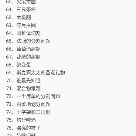
60．火柴拼图
61．三只茶杯
62．太极图
63．碎片拼圆
64．圆锥体切割
65．法冠的分割问题
66．葡萄酒趣题
67．裁缝的趣题
68．鹅变蛋
69．斯麦莉太太的圣诞礼物
70．谁最先知道
71．混合物难题
72．一个简单的分割问题
73．白菜地划分问题
74．十字架和三角形
75．均分啤酒
76．漂亮的被子
77．奶酪问题