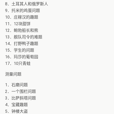
8．土耳其人和俄罗斯人
9．托米的鸡蛋问题
10．庄稼汉的趣题
11．12块甜饼
12．鲍勃船长和熊
13．舰队司令的难题
14．打野鸭子趣题
15．学生的问题
16．玛莎的葡萄园
17．10只青蛙
测量问题
1．石磨问题
2．一个围栏问题
3．比萨斜塔问题
4．宝藏趣题
5．钟楼大盗