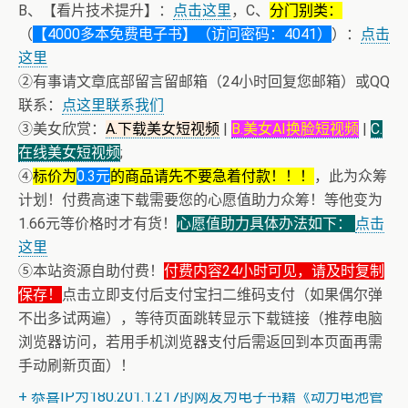
B、【看片技术提升】：
点击这里
，C、
分门别类：
（
【4000多本免费电子书】（访问密码：4041）
）：
点击
这里
②有事请文章底部留言留邮箱（24小时回复您邮箱）或QQ
联系：
点这里联系我们
③美女欣赏：
A.下载美女短视频
|
B.美女AI换脸短视频
|
C.
在线美女短视频
;
④
标价为
0.3元
的商品请先不要急着付款！！！
，此为众筹
计划！付费高速下载需要您的心愿值助力众筹！等他变为
1.66元等价格时才有货！
心愿值助力具体办法如下：
点击
这里
⑤本站资源自助付费！
付费内容24小时可见，请及时复制
保存！
点击立即支付后支付宝扫二维码支付（如果偶尔弹
不出多试两遍），等待页面跳转显示下载链接（推荐电脑
浏览器访问，若用手机浏览器支付后需返回到本页面再需
+ 随机跳舞小姐姐（单击视频或点击随机播放、换个视频
手动刷新页面）！
开始欣赏）
+ 恭喜IP为180.201.1.217的网友为电子书籍《动力电池管