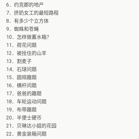
6．约克郡的地产
7．挤奶女工的最短路程
8．有多少个立方体
9．蜘蛛和苍蝇
10．怎样做蓄水箱？
11．荷花问题
12．被拴住的山羊
13．割麦子
14．石球问题
15．圆规趣题
16．横杆问题
17．爸爸的趣题
18．车轮运动问题
19．布带趣题
20．半便士硬币
21．贝琳达小姐的花园
22．黄金装箱问题