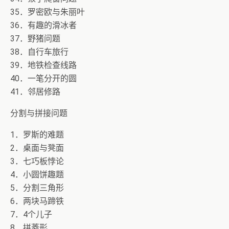
35．罗密欧与朱丽叶
36．有趣的滑冰者
37．野猪问题
38．自行车旅行
39．地铁检查线路
40．一笔分开的圆
41．邻居修路
分割与拼接问题
1．罗斯的难题
2．桌面与凳面
3．七巧板悖论
4．小圆饼趣题
5．分割三角形
6．两块马蹄铁
7．4个儿子
8．拼菱形