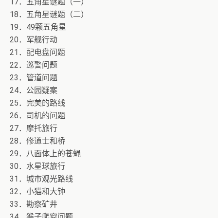
17．五角星谜题（一）
18．五角星谜题（二）
19．49颗五角星
20．军舰行动
21．配电盘问题
22．巡警问题
23．管道问题
24．公园疑案
25．完美的路线
26．司机的问题
27．摩托旅行
28．修道士和桥
29．八面体上的苍蝇
30．水星球旅行
31．城市观光路线
32．小猫和大钟
33．勘察矿井
34．猴子爬窗问题