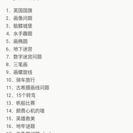
1．英国国旗
2．画像问题
3．骷髅城堡
4．水手趣题
5．画椭圆
6．地下迷宫
7．数字迷宫问题
8．三笔画
9．画螺旋线
10．骑车旅行
11．古希腊画线问题
12．15个转弯
13．帆船比赛
14．颇费心机的墙
15．英雄救美
16．地牢谜题