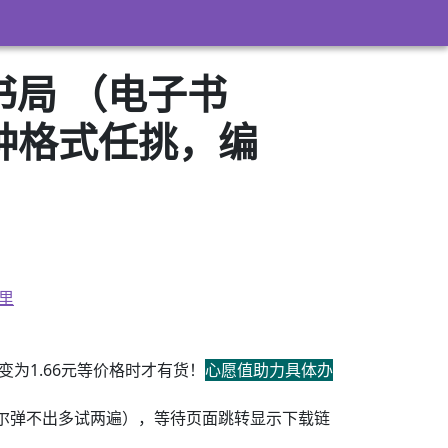
书局 （电子书
3）多种格式任挑，编
里
为1.66元等价格时才有货！
心愿值助力具体办
尔弹不出多试两遍），等待页面跳转显示下载链