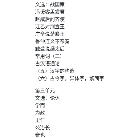
文选：战国策
冯谖客孟尝君
赵威后问齐使
江乙对荆宣王
庄辛说楚襄王
鲁仲连义不帝秦
触聋说趟太后
常用词（二）
古汉语通论：
（五）汉字的构造
（六）古今字，异体字，繁简字
第三单元
文选：论语
学而
为政
里仁
公冶长
雍也