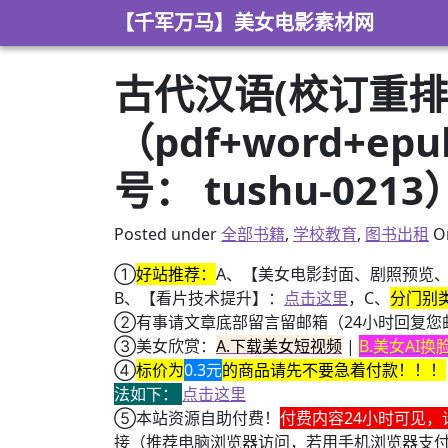
Skip to content
【千军万马】美女电影素材网
古代汉语(校订重排本
（pdf+word+e
号： tushu-0213
Posted under
全部书籍
,
学校教育
,
图书出租
O
①
好站推荐：
A、【美女电影封面、剧照预览
B、【看片技术提升】：
点击这里
，C、
分门别
②有事请文章底部留言留邮箱（24小时回复您
③美女欣赏：
A.下载美女短视频
|
B.美女AI
④
标价为
0.3元
的商品请先不要急着付款！！！
法如下：
点击这里
⑤本站资源自助付费！
付费内容24小时可见，
接（推荐电脑浏览器访问，若用手机浏览器支
+ 恒星世界在暴力中诞生，也在暴力中消亡！