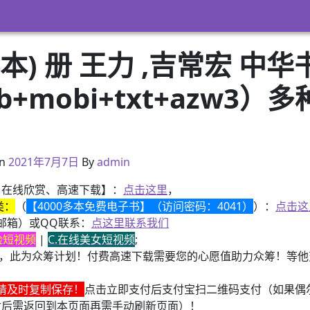
) 册 王力 ,吉常宏 中华
pub+mobi+txt+azw
）
2021年2月24日
n
2021年7月7日
By
admin
、在线欣赏、高速下载】：
点击这里
，
类：
（
【4000多本免费电子书】（访问密码：4041）
）：
点击这
邮箱）或QQ联系：
点这里联系我们
换脸短视频
|
C.在线美女短视频
;
，此为众筹计划！付费高速下载需要您的心愿值助力众筹！等他变
请及时复制保存！
点击立即支付后支付宝扫二维码支付（如果偶
付后需返回到本页面再需手动刷新页面）！
《了解宇宙如何运行》