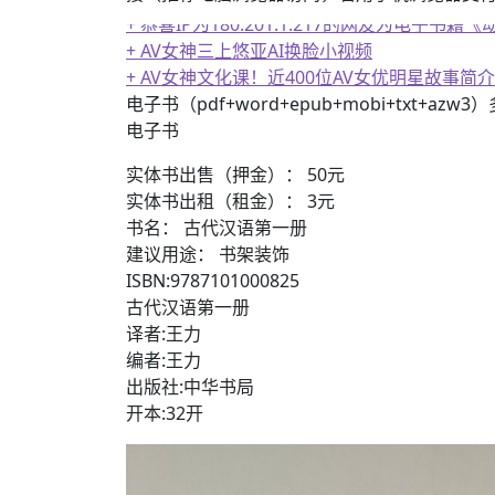
+ 恭喜IP为180.201.1.217的网友为电
+ AV女神三上悠亚AI换脸小视频
+ AV女神文化课！近400位AV女优明星故事简介
电子书（pdf+word+epub+mobi+txt+azw
电子书
实体书出售（押金）： 50元
实体书出租（租金）： 3元
书名： 古代汉语第一册
建议用途： 书架装饰
ISBN:9787101000825
古代汉语第一册
译者:王力
编者:王力
出版社:中华书局
开本:32开