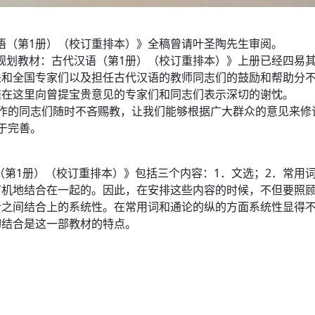
汉语（第1册）（校订重排本）》全稿曾请叶圣陶先生审阅。
**规划教材：古代汉语（第1册）（校订重排本）》上册已经四易
是和全国专家们以及担任古代汉语的教师同志们的鼓励和帮助分
谨在这里向曾提宝贵意见的专家们和同志们表示深切的谢忱。
作的同志们随时不吝赐教，让我们能够根据广大群众的意见来修订《
于完善。
语（第1册）（校订重排本）》包括三个内容：1．文选；2．常用
有机地结合在一起的。因此，在安排这些内容的时候，不但要照
者之间结合上的系统性。在常用词和通论的纵的方面系统性显得
切结合是这一部教材的特点。