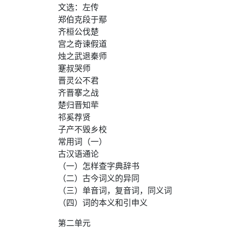
文选：左传
郑伯克段于鄢
齐桓公伐楚
宫之奇谏假道
烛之武退秦师
蹇叔哭师
晋灵公不君
齐晋搴之战
楚归晋知荦
祁奚荐贤
子产不毁乡校
常用词（一）
古汉语通论
（一）怎样查字典辞书
（二）古今词义的异同
（三）单音词，复音词，同义词
（四）词的本义和引申义
第二单元