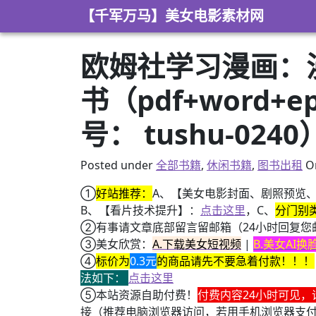
Skip to content
【千军万马】美女电影素材网
欧姆社学习漫画：漫
书（pdf+word+
号： tushu-0240
Posted under
全部书籍
,
休闲书籍
,
图书出租
O
①
好站推荐：
A、【美女电影封面、剧照预览
B、【看片技术提升】：
点击这里
，C、
分门别
②有事请文章底部留言留邮箱（24小时回复您
③美女欣赏：
A.下载美女短视频
|
B.美女AI
④
标价为
0.3元
的商品请先不要急着付款！！！
法如下：
点击这里
⑤本站资源自助付费！
付费内容24小时可见，
接（推荐电脑浏览器访问，若用手机浏览器支