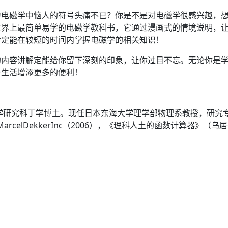
为电磁学中恼人的符号头痛不已？你是不是对电磁学很感兴趣，
世界上最简单易学的电磁学教科书，它通过漫画式的情境说明，
肯定能在较短的时间内掌握电磁学的相关知识！
的内容讲解定能给你留下深刻的印象，让你过目不忘。无论你是
与生活增添更多的便利！
工学研究科丁学博土。现任日本东海大学理学部物理系教授，研究
asers”MarcelDekkerInc（2006），《理科人土的函数计算