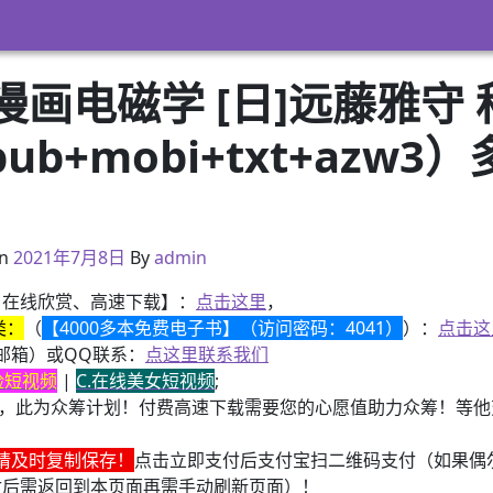
画电磁学 [日]远藤雅守
epub+mobi+txt+az
）
2021年2月28日
n
2021年7月8日
By
admin
、在线欣赏、高速下载】：
点击这里
，
类：
（
【4000多本免费电子书】（访问密码：4041）
）：
点击这
邮箱）或QQ联系：
点这里联系我们
换脸短视频
|
C.在线美女短视频
;
，此为众筹计划！付费高速下载需要您的心愿值助力众筹！等他变
请及时复制保存！
点击立即支付后支付宝扫二维码支付（如果偶
付后需返回到本页面再需手动刷新页面）！