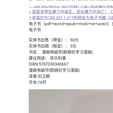
+ 【真·核心技术】搜片神器+下载+在线看片神
+ 恒星世界在暴力中诞生，也在暴力中消亡！
+ 恭喜IP为180.201.1.217的网友为电
电子书（pdf+word+epub+mobi+txt+azw
电子书
实体书出售（押金）： 60元
实体书出租（租金）： 3元
书名： 漫画电磁学(欧姆社学习漫画)
建议用途： 床头科普
ISBN:9787030346667
漫画电磁学(欧姆社学习漫画)
译者:刘卫颖
开本:16开