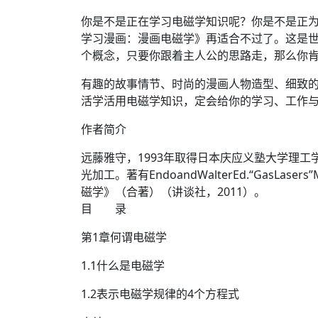
你是不是正在学习电磁学知识呢？你是不是正
学习漫画：漫画电磁学》再适合不过了。这是
个概念，只要你跟着主人公的思路走，那么你
有趣的故事情节、时尚的漫画人物造型、细致
活学活用电磁学知识，定会给你的学习、工作
作者简介
远藤雅守，1993年取得日本庆应义塾大学理
光加工。著有EndoandWalterEd.“GasL
磁学》（合著）（讲谈社，2011）。
目 录
第1章何谓电磁学
1.1什么是电磁学
1.2表示电磁学规律的4个方程式