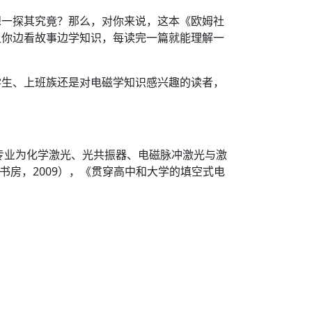
想一探其究竟？那么，对你来说，这本《欧姆社
让你边看故事边学知识，每读完一篇就能理解一
学生、上班族还是对电磁学知识感兴趣的读者，
专业为化学激光、光共振器、电磁脉冲激光与激
器》（乌居书房，2009），《贯穿高中和大学的填空式电