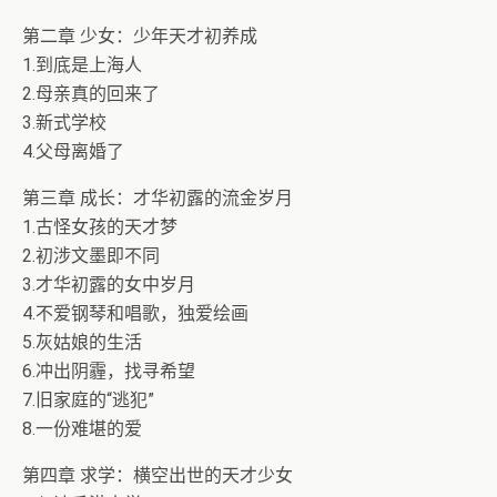
第二章 少女：少年天才初养成
1.到底是上海人
2.母亲真的回来了
3.新式学校
4.父母离婚了
第三章 成长：才华初露的流金岁月
1.古怪女孩的天才梦
2.初涉文墨即不同
3.才华初露的女中岁月
4.不爱钢琴和唱歌，独爱绘画
5.灰姑娘的生活
6.冲出阴霾，找寻希望
7.旧家庭的“逃犯”
8.一份难堪的爱
第四章 求学：横空出世的天才少女