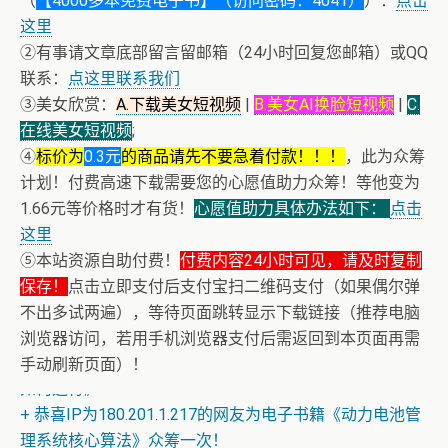
（
【4000多本免费电子书】（访问密码：4041）
）：
点击
这里
②有事请文章底部留言留邮箱（24小时回复您邮箱）或QQ
联系：
点这里联系我们
③美女欣赏：
A.下载美女短视频
|
B.美女AI换脸短视频
|
C.
在线美女短视频
;
④
标价为
0.3元
的商品请先不要急着付款！！！
，此为众筹
计划！付费高速下载需要您的心愿值助力众筹！等他变为
1.66元等价格时才有货！
心愿值助力具体办法如下：
点击
这里
⑤本站资源自助付费！
付费内容24小时可见，请及时复制
保存！
点击立即支付后支付宝扫二维码支付（如果偶尔弹
不出多试两遍），等待页面跳转显示下载链接（推荐电脑
浏览器访问，若用手机浏览器支付后需返回到本页面再需
+ 恒星世界在暴力中诞生，也在暴力中消亡！《了解宇宙
手动刷新页面）！
如何运行》
+ 恭喜IP为180.201.1.217的网友为电子书籍《动力电池管
理系统核心算法》众筹一次！