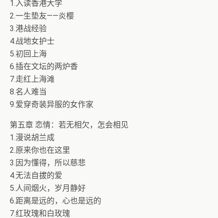
1.入读香港大学
2.一生垫友——炎樱
3.港战经验
4.战地女护士
5.初回上海
6.插在文坛的两炉香
7.走红上海滩
8.名人难当
9.爱穿奇装异服的女作家
第五章 恋情：若无相欠，怎会相见
1.漫说胡兰成
2.原来你也在这里
3.因为懂得，所以慈悲
4.无法自拔的爱
5.人间烟火，岁月静好
6.距离是远的，心也是远的
7.红玫瑰和白玫瑰