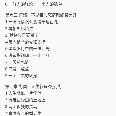
8.一群人的狂欢，一个人的孤单
第六章 情殇：不是每段恋情都终将美好
1.一份感情怎么变得千疮百孔
2.再相见已陌生
3.“我将只是萎谢了”
4.亲人给予的爱和支持
5.黑暗岁月中的一抹亮光
6.进军影视圈，一炮而红
7.一段新恋情
8.只爱一点点
9.一个完美的转身
第七章 离国：人生就是-场别离
1.人生就似一片浮萍
2.行走在异国的土地上
3.两个孤独的灵魂
4.喜忧参半的婚后生活