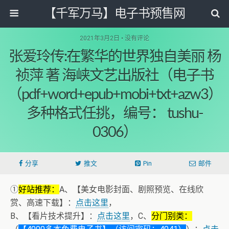
【千军万马】电子书预售网
2021年3月2日 • 没有评论
张爱玲传:在繁华的世界独自美丽 杨
祯萍 著 海峡文艺出版社（电子书
（pdf+word+epub+mobi+txt+azw3）
多种格式任挑，编号： tushu-
0306）
分享
推文
Pin
邮件
①
好站推荐：
A、【美女电影封面、剧照预览、在线欣
赏、高速下载】：
点击这里
，
B、【看片技术提升】：
点击这里
，C、
分门别类：