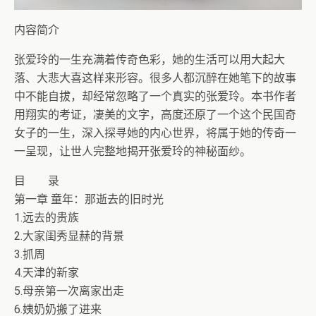
内容简介
张爱玲的一生充满着传奇色彩，她的生活可以用大起大
落、大悲大喜这样来形容。很多人都沉醉在她笔下的故事
中不能自拔，却经常忽略了一个真实的张爱玲。本书作者
用翔实的考证，凄美的文字，高度还原了一个这个民国奇
女子的一生，深入探寻她的内心世界，将属于她的传奇一
一呈现，让世人完整地揭开张爱玲的神秘面纱。
目 录
第一章 童年：那逝去的旧时光
1.远去的贵族
2.大家闺秀显赫的背景
3.抓周
4.天津的新家
5.母亲第一次离家出走
6.姨奶奶搬了进来