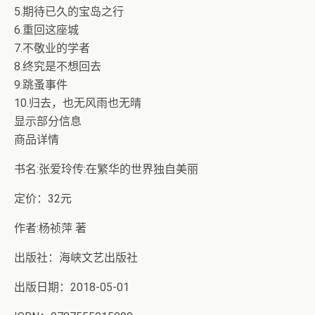
5.期待已久的宝岛之行
6.重回这座城
7.不敬业的学者
8.终究是不想回去
9.跳蚤事件
10.归去，也无风雨也无晴
显示部分信息
商品详情
书名:张爱玲传:在繁华的世界独自美丽
定价：32元
作者:杨祯萍 著
出版社：海峡文艺出版社
出版日期：2018-05-01