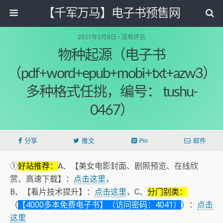
【千军万马】电子书预售网
2021年3月8日 • 没有评论
物种起源（电子书
（pdf+word+epub+mobi+txt+azw3）
多种格式任挑，编号： tushu-
0467）
分享
推文
Pin
邮件
①
好站推荐：
A、【美女电影封面、剧照预览、在线欣
赏、高速下载】：
点击这里
，
B、【看片技术提升】：
点击这里
，C、
分门别类：
（
【4000多本免费电子书】（访问密码：4041）
）：
点击
这里