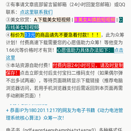
②有事请文章底部留言留邮箱（24小时回复您邮箱）或QQ
联系：
点这里联系我们
③美女欣赏：
A.下载美女短视频
|
B.美女AI换脸短视频
|
C.
在线美女短视频
;
④
标价为
0.3元
的商品请先不要急着付款！！！
，此为众筹
计划！付费高速下载需要您的心愿值助力众筹！等他变为
1.66元等价格时才有货！
心愿值助力具体办法如下：
点击
这里
⑤本站资源自助付费！
付费内容24小时可见，请及时复制
保存！
点击立即支付后支付宝扫二维码支付（如果偶尔弹
不出多试两遍），等待页面跳转显示下载链接（推荐电脑
浏览器访问，若用手机浏览器支付后需返回到本页面再需
手动刷新页面）！
+ 美女电影高清预览
+ 恭喜IP为180.201.1.217的网友为电子书籍《动力电池管
理系统核心算法》众筹一次！
电子书（pdf+word+epub+mobi+txt+azw3）多种格式任