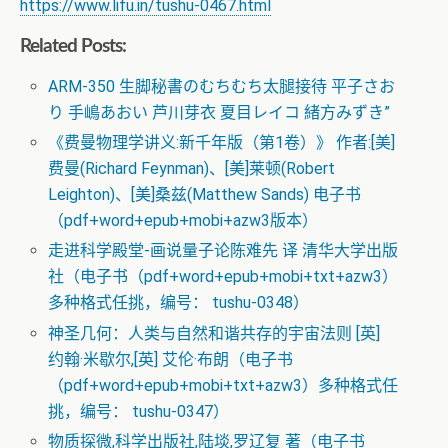
https://www.lifu.in/tushu-0467.html
Related Posts:
ARM-350 生脚秘書のむちむち太腿接待 平子さお
り 手嶋あおい 芦川芽衣 夏目レイコ 緒方みずき”
《费曼物理学讲义:新千年版（第1卷）》 作者:[美]
费曼(Richard Feynman)、[美]莱顿(Robert
Leighton)、[美]桑兹(Matthew Sands) 电子书
（pdf+word+epub+mobi+azw3版本）
走进科学殿堂-画说量子论陈难先 译 清华大学出版
社（电子书（pdf+word+epub+mobi+txt+azw3）
多种格式任挑，编号： tushu-0348）
神圣几何：人类与自然和谐共存的宇宙法则 [英]
约翰·米歇尔,[英] 艾伦·布朗（电子书
（pdf+word+epub+mobi+txt+azw3）多种格式任
挑，编号： tushu-0347）
物质探微,科学出版社,陆埮,罗辽复 著（电子书