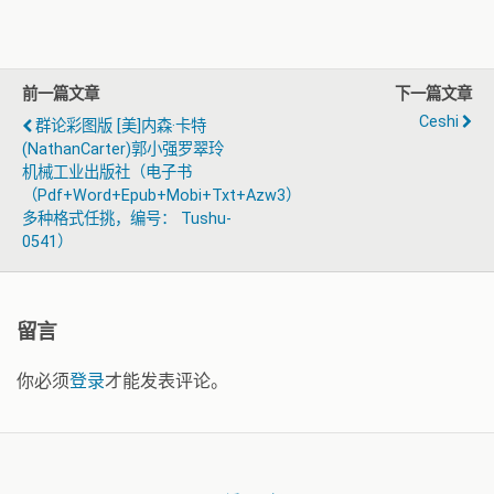
前一篇文章
下一篇文章
Ceshi
群论彩图版 [美]内森·卡特
(NathanCarter)郭小强罗翠玲
机械工业出版社（电子书
（pdf+word+epub+mobi+txt+azw3）
多种格式任挑，编号： Tushu-
0541）
留言
你必须
登录
才能发表评论。