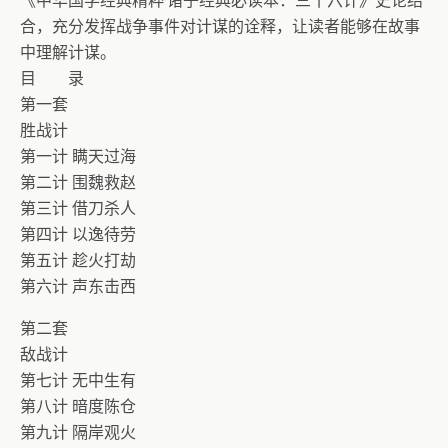
《中华国学经典精粹·诸子经典必读本：三十六计》史论结
合，充分发挥战争事件对计谋的诠释，让读者能够在故事
中理解计谋。
目 录
第一套
胜战计
第一计 瞒天过海
第二计 围魏救赵
第三计 借刀杀人
第四计 以逸待劳
第五计 趁火打劫
第六计 声东击西
第二套
敌战计
第七计 无中生有
第八计 暗度陈仓
第九计 隔岸观火