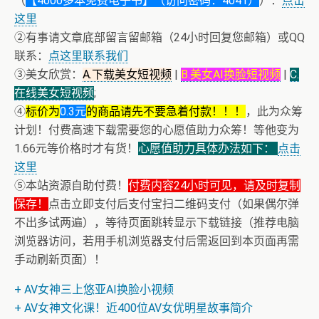
（
【4000多本免费电子书】（访问密码：4041）
）：
点击
这里
②有事请文章底部留言留邮箱（24小时回复您邮箱）或QQ
联系：
点这里联系我们
③美女欣赏：
A.下载美女短视频
|
B.美女AI换脸短视频
|
C.
在线美女短视频
;
④
标价为
0.3元
的商品请先不要急着付款！！！
，此为众筹
计划！付费高速下载需要您的心愿值助力众筹！等他变为
1.66元等价格时才有货！
心愿值助力具体办法如下：
点击
这里
⑤本站资源自助付费！
付费内容24小时可见，请及时复制
保存！
点击立即支付后支付宝扫二维码支付（如果偶尔弹
不出多试两遍），等待页面跳转显示下载链接（推荐电脑
浏览器访问，若用手机浏览器支付后需返回到本页面再需
手动刷新页面）！
+ AV女神三上悠亚AI换脸小视频
+ AV女神文化课！近400位AV女优明星故事简介