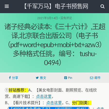
【千军万马】电子书预售网
2021年3月14日 • 没有评论
诸子经典必读本:《三十六计》,王超
译,北京联合出版公司（电子书
（pdf+word+epub+mobi+txt+azw3）
多种格式任挑，编号： tushu-
0494）
分享
推文
Pin
邮件
①
好站推荐：
A、【美女电影封面、剧照预览、在线欣
赏、高速下载】：
点击这里
，
B、【看片技术提升】：
点击这里
，C、
分门别类：