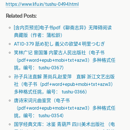
https://www.lifu.in/tushu-0494.html
Related Posts:
[含内页预览]电子书pdf《聊斋志异》无障碍阅读
典藏版（作者：蒲松龄）
ATID-379 舐め犯し 義父の欲望4 明里つむぎ
笑林广记 曾国藩 内蒙古人民出版社（电子书
（pdf+word+epub+mobi+txt+azw3）多种格式任
挑，编号： tushu-0367）
孙子兵法直解 萧尚兵,赵爱萍 直解 浙江文艺出版
社（电子书（pdf+word+epub+mobi+txt+azw3）
多种格式任挑，编号： tushu-0366）
唐诗宋词元曲鉴赏（电子书
（pdf+word+epub+mobi+txt+azw3）多种格式任
挑，编号： tushu-0354）
国学经典文库：冰鉴 青葫芦 四川美术出版社 （电