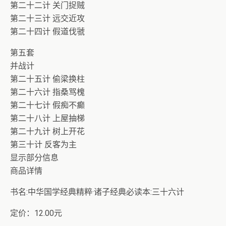
第二十二计 关门捉贼
第二十三计 远交近攻
第二十四计 假道伐虢
第五套
并战计
第二十五计 偷梁换柱
第二十六计 指桑骂槐
第二十七计 假痴不癫
第二十八计 上屋抽梯
第二十九计 树上开花
第三十计 反客为主
显示部分信息
商品详情
书名:中华国学经典精粹·诸子经典必读本:三十六计
定价：12.00元