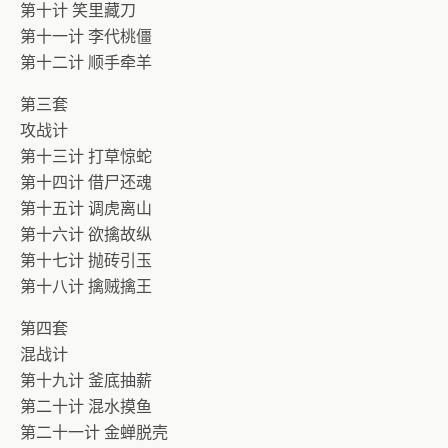
第十计 笑里藏刀
第十一计 李代桃僵
第十二计 顺手牵羊
第三套
攻战计
第十三计 打草惊蛇
第十四计 借尸还魂
第十五计 调虎离山
第十六计 欲擒故纵
第十七计 抛砖引玉
第十八计 擒贼擒王
第四套
混战计
第十九计 釜底抽薪
第二十计 混水摸鱼
第二十一计 金蝉脱壳