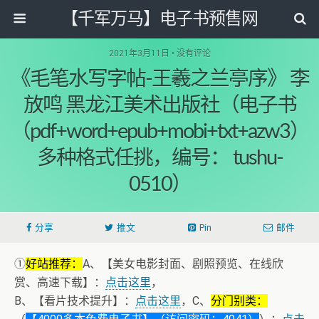
【千军万马】电子书预售网
2021年3月11日 • 没有评论
《毛笔水写字帖-王羲之兰亭序》 李
放鸣 黑龙江美术出版社（电子书
（pdf+word+epub+mobi+txt+azw3）
多种格式任挑，编号： tushu-
0510）
分享
推文
Pin
邮件
①
好站推荐：
A、【美女电影封面、剧照预览、在线欣
赏、高速下载】：
点击这里
，
B、【看片技术提升】：
点击这里
，C、
分门别类：