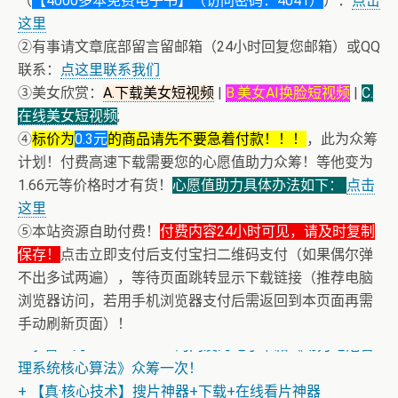
（
【4000多本免费电子书】（访问密码：4041）
）：
点击
这里
②有事请文章底部留言留邮箱（24小时回复您邮箱）或QQ
联系：
点这里联系我们
③美女欣赏：
A.下载美女短视频
|
B.美女AI换脸短视频
|
C.
在线美女短视频
;
④
标价为
0.3元
的商品请先不要急着付款！！！
，此为众筹
计划！付费高速下载需要您的心愿值助力众筹！等他变为
1.66元等价格时才有货！
心愿值助力具体办法如下：
点击
这里
⑤本站资源自助付费！
付费内容24小时可见，请及时复制
保存！
点击立即支付后支付宝扫二维码支付（如果偶尔弹
+ 恭喜IP为180.201.1.217的网友为电子书籍《动力电池管
不出多试两遍），等待页面跳转显示下载链接（推荐电脑
理系统核心算法》众筹一次！
浏览器访问，若用手机浏览器支付后需返回到本页面再需
+ 13位up主齐聚B站跳极乐净土，谁的最有灵魂
手动刷新页面）！
+ 恭喜IP为180.201.1.217的网友为电子书籍《动力电池管
理系统核心算法》众筹一次！
+ 【真·核心技术】搜片神器+下载+在线看片神器