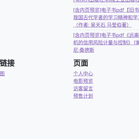
[含内页预览]电子书pdf【旧
我国古代学者的学习精神和学
（作者: 吴天石 马莹伯著）
[含内页预览]电子书pdf《远
机的信用风险计量与控制》 [美
尼·桑德斯
链接
页面
图
个人中心
电影预览
访客留言
预售计划