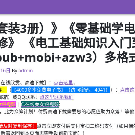
套装3册）》《零基础学电
修》 《电工基础知识入门
pub+mobi+azw3）多格
月16日
月16日
By
admin
、在线欣赏、高速下载】：
点击这里
，
类：
（
【4000多本免费电子书】（访问密码：4041）
）：
点击这
邮箱）或QQ联系：
点这里联系我们
换脸短视频
|
C.在线美女短视频
;
，此为众筹计划！付费高速下载需要您的心愿值助力众筹！等他变
请及时复制保存！
点击立即支付后支付宝扫二维码支付（如果偶
付后需返回到本页面再需手动刷新页面）！