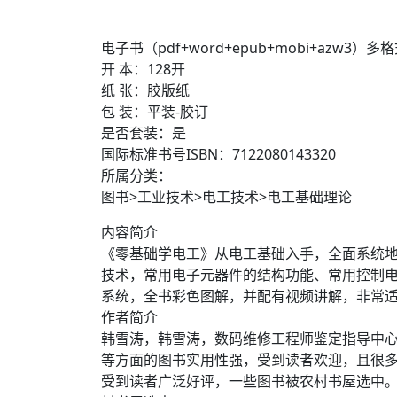
电子书（pdf+word+epub+mobi+azw3）多
开 本：128开
纸 张：胶版纸
包 装：平装-胶订
是否套装：是
国际标准书号ISBN：7122080143320
所属分类：
图书>工业技术>电工技术>电工基础理论
内容简介
《零基础学电工》从电工基础入手，全面系统地
技术，常用电子元器件的结构功能、常用控制
系统，全书彩色图解，并配有视频讲解，非常
作者简介
韩雪涛，韩雪涛，数码维修工程师鉴定指导中
等方面的图书实用性强，受到读者欢迎，且很多
受到读者广泛好评，一些图书被农村书屋选中。