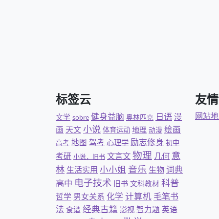
标签云
友情
日语
网站地
健身益脑
漫
文学
奥林匹克
sobre
小说
绘画
画
天文
地理
体育运动
动漫
励志修身
地图
驾考
心理学
高考
初中
物理
意
文言文
几何
考研
小说，旧书
林
音乐
小小姐
词典
生活实用
生物
电子技术
科普
高中
旧书
文科教材
计算机
化学
毛笔书
哲学
男女关系
经典古籍
法
智力题
英语
食谱
影视