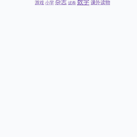
杂志
数学
课外读物
游戏
小学
试卷