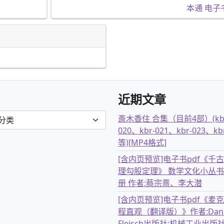
本通 电子书
近期文章
斎木香住 合集（目前4部）(kb
020、kbr-021、kbr-023、kb
等)[MP4格式]
[含内页预览]电子书pdf《千
理勾股定理》 数学文化小丛书
册 作者:蔡宗熹、李大潜
[含内页预览]电子书pdf《麦
程直观（翻译版）》作者:Dani
Fleisch出版社:机械工业出版