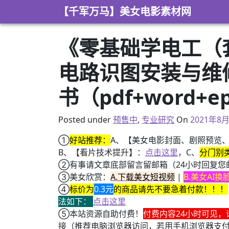
Skip to content
【千军万马】美女电影素材网
《零基础学电工（
电路识图安装与维
书（pdf+word+e
2021年8
Posted under
预售中
,
专业研究
On
2021年8
①
好站推荐：
A、【美女电影封面、剧照预览
B、【看片技术提升】：
点击这里
，C、
分门别
②有事请文章底部留言留邮箱（24小时回复您
③美女欣赏：
A.下载美女短视频
|
B.美女AI
④
标价为
0.3元
的商品请先不要急着付款！！！
法如下：
点击这里
⑤本站资源自助付费！
付费内容24小时可见，
接（推荐电脑浏览器访问，若用手机浏览器支