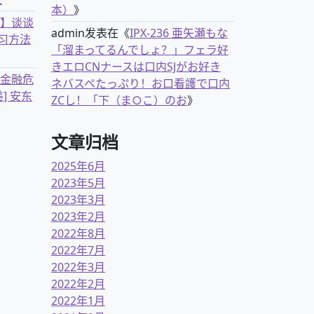
本）
》
书】谈谈
admin
发表在《
IPX-236 亜矢瀬もな
习方法
「溜まってるんでしょ？」フェラ好
きエロCNナースは口内SJがお好き
离金融危
ネバスペたっぷり！お口看護で口内
] 安东
ZCし！「下（ま○こ）のお
》
文章归档
2025年6月
2023年5月
2023年3月
2023年2月
2022年8月
2022年7月
2022年3月
2022年2月
2022年1月