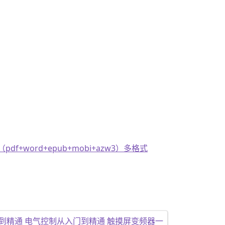
+word+epub+mobi+azw3）多格式
入门到精通 电气控制从入门到精通 触摸屏变频器一