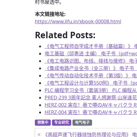
村书屋选中。
本文链接地址:
https://www.lifu.in/xbook-00008.html
Related Posts:
《电气工程师自学成才手册（基础篇）》 电子书（
电工基础（邱勇进 主编） 电子书（pdf+word
《电工电路识图、布线、接线与维修》 电子书（p
《集成电路产业全书（全三册）》 电子书（pdf+
《电气传动自动化技术手册（第3版）》 电子书（
《电气工程设计与计算550例》 电子书（pdf+
PLC 编程学习全书（套装3册） PLC 编程
PRED-239 3周年記念 素人感謝祭 山岸
HERZ-002 実在！巷で噂のAVキャバクラ RedD
HERZ-004 実在！巷で噂のAVキャバクラ Red
预售中
专业研究
电气电子
文章导航
<
《高超声速飞行器烧蚀防热理论与应用》 