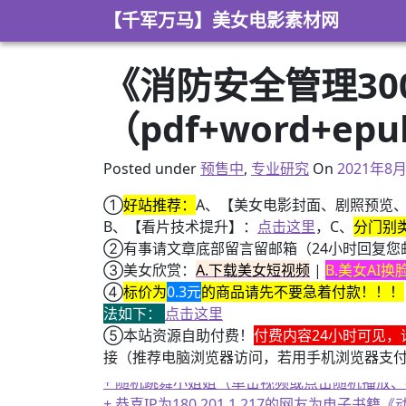
Skip to content
【千军万马】美女电影素材网
《消防安全管理30
（pdf+word+ep
2021年8
Posted under
预售中
,
专业研究
On
2021年8
①
好站推荐：
A、【美女电影封面、剧照预览
B、【看片技术提升】：
点击这里
，C、
分门别
②有事请文章底部留言留邮箱（24小时回复您
③美女欣赏：
A.下载美女短视频
|
B.美女AI
④
标价为
0.3元
的商品请先不要急着付款！！！
法如下：
点击这里
⑤本站资源自助付费！
付费内容24小时可见，
接（推荐电脑浏览器访问，若用手机浏览器支
+ 随机跳舞小姐姐（单击视频或点击随机播放
+ 恭喜IP为180.201.1.217的网友为电