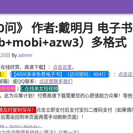
0问》 作者:戴明月 电子书
ub+mobi+azw3）多格式
月18日
月20日
By
admin
、在线欣赏、高速下载】：
点击这里
，
类：
（
【4000多本免费电子书】（访问密码：4041）
）：
点击这
邮箱）或QQ联系：
点这里联系我们
换脸短视频
|
C.在线美女短视频
;
，此为众筹计划！付费高速下载需要您的心愿值助力众筹！等他变
请及时复制保存！
点击立即支付后支付宝扫二维码支付（如果偶
付后需返回到本页面再需手动刷新页面）！
、换个视频开始欣赏）
子书籍《动力电池管理系统核心算法》众筹一次！