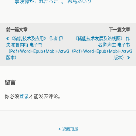
撃映像がこれだった…。 希島あいり
前一篇文章
下一篇文章
《储能技术及应用》 作者:伊
《储能技术发展及路线图》 作
夫.布鲁内特 电子书
者:陈海生 电子书
（pdf+word+epub+mobi+azw3
（pdf+word+epub+mobi+azw3
版本）
版本）
留言
你必须
登录
才能发表评论。
返回顶部