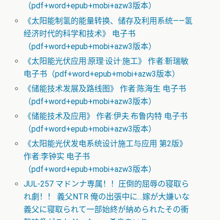
（pdf+word+epub+mobi+azw3版本）
《太阳能制氢的能量转换、储存及利用系统——氢
经济时代的科学和技术》 电子书
（pdf+word+epub+mobi+azw3版本）
《太阳能光伏应用:原理·设计·施工》 作者:靳瑞敏
电子书（pdf+word+epub+mobi+azw3版本）
《储能技术发展及路线图》 作者:陈海生 电子书
（pdf+word+epub+mobi+azw3版本）
《储能技术及应用》 作者:伊夫.布鲁内特 电子书
（pdf+word+epub+mobi+azw3版本）
《太阳能光伏发电系统设计施工与应用 第2版》
作者:李钟实 电子书
（pdf+word+epub+mobi+azw3版本）
JUL-257 マドンナ専属！！圧倒的屈辱の寝取ら
れ劇！！ 義父NTR 俺の出張中に…嫁が大嫌いな
義父に寝取られて一部始終が納められたその衝