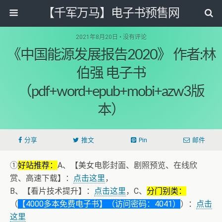
【千军万马】电子书预售网
2021年8月20日 • 没有评论
《中国能源发展报告2020》 作者:林
伯强 电子书
（pdf+word+epub+mobi+azw3版
本）
分享
推文
Pin
邮件
①
好站推荐：
A、【美女电影封面、剧照预览、在线欣
赏、高速下载】：
点击这里
，
B、【看片技术提升】：
点击这里
，C、
分门别类：
（
【4000多本免费电子书】（访问密码：4041）
）：
点击
这里