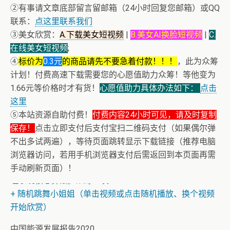
②有事请文章底部留言留邮箱（24小时回复您邮箱）或QQ
联系：
点这里联系我们
③美女欣赏：
A.下载美女短视频
|
B.美女AI换脸短视频
|
C.
在线美女短视频
;
④
标价为
0.3元
的商品请先不要急着付款！！！
，此为众筹
计划！付费高速下载需要您的心愿值助力众筹！等他变为
1.66元等价格时才有货！
心愿值助力具体办法如下：
点击
这里
⑤本站资源自助付费！
付费内容24小时可见，请及时复制
保存！
点击立即支付后支付宝扫二维码支付（如果偶尔弹
不出多试两遍），等待页面跳转显示下载链接（推荐电脑
浏览器访问，若用手机浏览器支付后需返回到本页面再需
+ 恭喜IP为180.201.1.217的网友为电子书籍《动力电池管
手动刷新页面）！
理系统核心算法》众筹一次！
+ 随机跳舞小姐姐（单击视频或点击随机播放、换个视频
开始欣赏）
中国能源发展报告2020