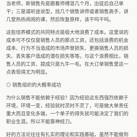
当老师，新销售先是跟着师傅混几个月，出徒后自己单
干；三是道听途说型，找几个销售讲师或者销售高手，讲
几堂热热闹闹的课，然后恢复原样，该干吗干吗。
这些培养模式的共同特点是极大地浪费了成本。这里说的
成本可不仅仅是销售人员的那点工资，还包括浪费的机会
成本、行为不当造成的市场声誉损失、更换销售人员的损
失、丢失客户造成的潜在损失等等。与这个浪费相比，销
售人员的工资、提成只是九牛一毛。在大订单销售里这一
点表现得尤为明显。
◎ 销售组织的大概率成功
为什么销售不能依赖于经验？因为经验这东西强烈依赖于
环境，环境一变，经验就时灵时不灵了，可是做大单责任
重大而且变化多端，一个单子的得失就可能决定了我们的
职业生涯。所以不能靠神经刀。
好的方法论往往有扎实的理论和实践基础，虽然不能做到