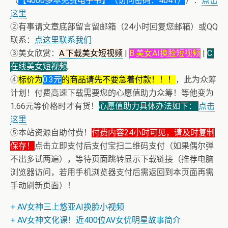
（
【4000多本免费电子书】（访问密码：4041）
）：
点击
这里
②有事请文章底部留言留邮箱（24小时回复您邮箱）或QQ
联系：
点这里联系我们
③美女欣赏：
A.下载美女短视频
|
B.美女AI换脸短视频
|
C.
在线美女短视频
;
④
标价为
0.3元
的商品请先不要急着付款！！！
，此为众筹
计划！付费高速下载需要您的心愿值助力众筹！等他变为
1.66元等价格时才有货！
心愿值助力具体办法如下：
点击
这里
⑤本站资源自助付费！
付费内容24小时可见，请及时复制
保存！
点击立即支付后支付宝扫二维码支付（如果偶尔弹
不出多试两遍），等待页面跳转显示下载链接（推荐电脑
浏览器访问，若用手机浏览器支付后需返回到本页面再需
手动刷新页面）！
+ AV女神三上悠亚AI换脸小视频
+ AV女神文化课！近400位AV女优明星故事简介