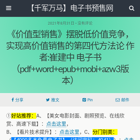
【千军万马】电子书预售网
2021年8月31日 • 没有评论
《价值型销售》摆脱低价值竞争，
实现高价值销售的第四代方法论 作
者:崔建中 电子书
（pdf+word+epub+mobi+azw3版
本）
分享
推文
Pin
邮件
①
好站推荐：
A、【美女电影封面、剧照预览、在线欣
赏、高速下载】：
点击这里
，
B、【看片技术提升】：
点击这里
，C、
分门别类：