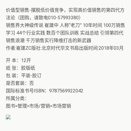
价值型销售-摆脱低价值竞争，实现高价值销售的第四代方
法论（团购，请致电010-57993380）
销售界大神级传说 崔建中 人称“老刀” 10年时间 100万销售
学习 44个行业实践 数百个团队训练 实战总结 引领第四代
销售浪潮 千万销售实行降维打击的新武器
作者:崔建ZC版社:北京时代华文书局出版时间:2018年03月
开 本：12开
纸 张：胶版纸
包 装：平装-胶订
是否套装：否
国际标准书号ISBN：9787569922042
所属分类：
图书>管理>市场/营销>市场营销