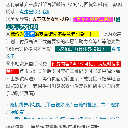
②有事请文章底部留言留邮箱（24小时回复您邮箱）或QQ
联系：
点这里联系我们
③美女欣赏：
A.下载美女短视频
|
B.美女AI换脸短视频
|
C.
在线美女短视频
;
④
标价为
0.3元
的商品请先不要急着付款！！！
，此为众筹
计划！付费高速下载需要您的心愿值助力众筹！等他变为
1.66元等价格时才有货！
心愿值助力具体办法如下：
点击
这里
⑤本站资源自助付费！
付费内容24小时可见，请及时复制
保存！
+ AV女神文化课！近400位AV女优明星故事简介
点击立即支付后支付宝扫二维码支付（如果偶尔弹
不出多试两遍），等待页面跳转显示下载链接（推荐电脑
+ 恭喜IP为180.201.1.217的网友为电子书籍《动力电池管
浏览器访问，若用手机浏览器支付后需返回到本页面再需
理系统核心算法》众筹一次！
手动刷新页面）！
+ 随机跳舞小姐姐（单击视频或点击随机播放、换个视频
开始欣赏）
+ 恭喜IP为180.201.1.217的网友为电子书籍《动力电池管
理系统核心算法》众筹一次！
超级流量——用私域流量颠覆教培机构传统营销