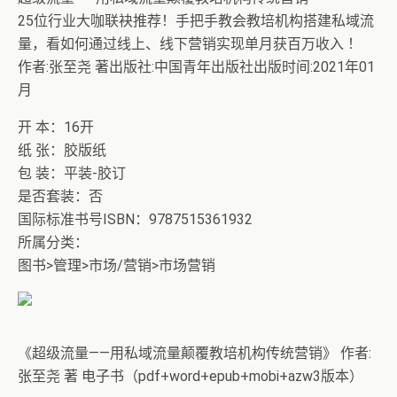
25位行业大咖联袂推荐！手把手教会教培机构搭建私域流
量，看如何通过线上、线下营销实现单月获百万收入 ！
作者:张至尧 著出版社:中国青年出版社出版时间:2021年01
月
开 本：16开
纸 张：胶版纸
包 装：平装-胶订
是否套装：否
国际标准书号ISBN：9787515361932
所属分类：
图书>管理>市场/营销>市场营销
《超级流量——用私域流量颠覆教培机构传统营销》 作者:
张至尧 著 电子书（pdf+word+epub+mobi+azw3版本）