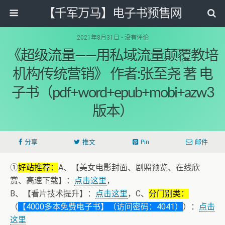
【千军万马】电子书预售网
2021年8月31日 • 没有评论
《超级流量——用私域流量颠覆教培
机构传统营销》 作者:张至尧 著 电
子书（pdf+word+epub+mobi+azw3
版本）
分享
推文
Pin
邮件
①
好站推荐：
A、【美女电影封面、剧照预览、在线欣
赏、高速下载】：
点击这里
，
B、【看片技术提升】：
点击这里
，C、
分门别类：
（
【4000多本免费电子书】（访问密码：4041）
）：
点击
这里