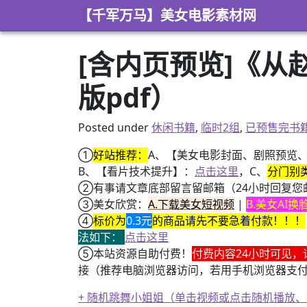
Skip to content
【千军万马】美女电影素材网
[含内页预览]《从
版pdf）
Posted under
休闲书籍
,
临时2组
,
已预售完书
①
好站推荐：
A、【美女电影封面、剧照预览
B、【看片技术提升】：
点击这里
，C、
分门别
②有事请文章底部留言留邮箱（24小时回复您
③美女欣赏：
A.下载美女短视频
|
B.美女AI
④
标价为
0.3元
的商品请先不要急着付款！！！
法如下：
点击这里
⑤本站资源自助付费！
付费内容24小时可见，
接（推荐电脑浏览器访问，若用手机浏览器支
+ 随机跳舞小姐姐（单击视频或点击随机播放