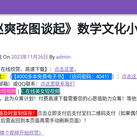
赵爽弦图谈起》数学文化小
2022年7月3日
籍
On
2023年11月26日
By
admin
、在线欣赏、高速下载】：
点击这里
，
类：
（
【4000多本免费电子书】（访问密码：4041）
）：
点击这
邮箱）或QQ联系：
点这里联系我们
换脸短视频
|
C.在线美女短视频
;
，此为众筹计划！付费高速下载需要您的心愿值助力众筹！等他变
请及时复制保存！
点击立即支付后支付宝扫二维码支付（如果偶
付后需返回到本页面再需手动刷新页面）！
、换个视频开始欣赏）