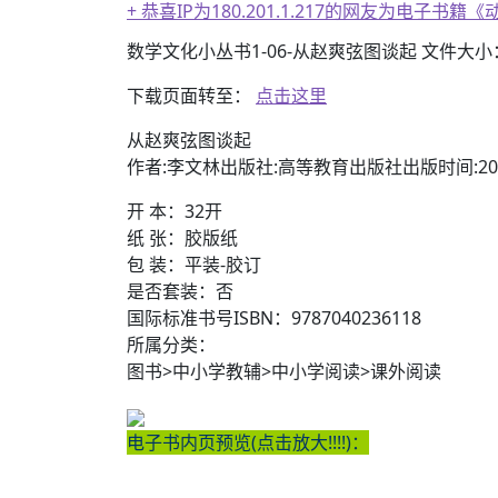
+ 恭喜IP为180.201.1.217的网友为电
数学文化小丛书1-06-从赵爽弦图谈起 文件大小：0
下载页面转至：
点击这里
从赵爽弦图谈起
作者:李文林出版社:高等教育出版社出版时间:20
开 本：32开
纸 张：胶版纸
包 装：平装-胶订
是否套装：否
国际标准书号ISBN：9787040236118
所属分类：
图书>中小学教辅>中小学阅读>课外阅读
电子书内页预览(点击放大!!!!)：