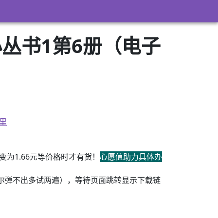
丛书1第6册（电子
里
为1.66元等价格时才有货！
心愿值助力具体办
尔弹不出多试两遍），等待页面跳转显示下载链