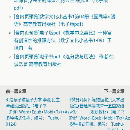
念陈省身先生的辉煌几何人生 项武义（电子版
pdf）
[含内页预览]数学文化小丛书1第04册《圆周率π漫
话》高等教育出版社（电子版pdf）
[含内页预览]电子版pdf《数学中之类比》一种富
有创造性的推理方法（数学文化小丛书1-09）王
培甫 著
[含内页预览]电子书pdf《连分数与历法》 作者:徐
诚浩著 高等教育出版社
前一篇文章
下一篇文章
给孩子讲量子力学,李淼,民主
《微分几何》陈维恒北京大学出
与建设出版社（电子书
版社(普通高等教育十五国家级
（pdf+word+epub+mobi+txt+azw3）
规划教材)（电子书
多种格式任挑，编号： Tushu-
（pdf+word+epub+mobi+txt+a
0124）
多种格式任挑，编号： Tushu-