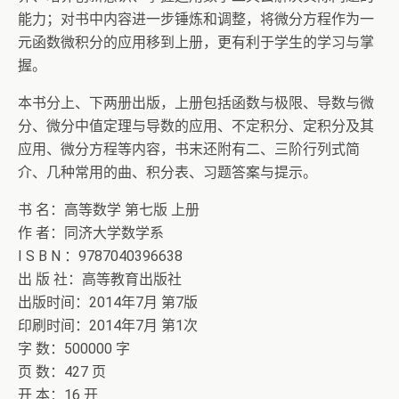
能力；对书中内容进一步锤炼和调整，将微分方程作为一
元函数微积分的应用移到上册，更有利于学生的学习与掌
握。
本书分上、下两册出版，上册包括函数与极限、导数与微
分、微分中值定理与导数的应用、不定积分、定积分及其
应用、微分方程等内容，书末还附有二、三阶行列式简
介、几种常用的曲、积分表、习题答案与提示。
书 名：高等数学 第七版 上册
作 者：同济大学数学系
I S B N ：9787040396638
出 版 社：高等教育出版社
出版时间：2014年7月 第7版
印刷时间：2014年7月 第1次
字 数：500000 字
页 数：427 页
开 本：16 开