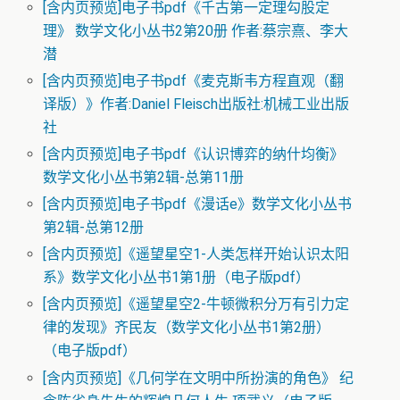
[含内页预览]电子书pdf《千古第一定理勾股定
理》 数学文化小丛书2第20册 作者:蔡宗熹、李大
潜
[含内页预览]电子书pdf《麦克斯韦方程直观（翻
译版）》作者:Daniel Fleisch出版社:机械工业出版
社
[含内页预览]电子书pdf《认识博弈的纳什均衡》
数学文化小丛书第2辑-总第11册
[含内页预览]电子书pdf《漫话e》数学文化小丛书
第2辑-总第12册
[含内页预览]《遥望星空1-人类怎样开始认识太阳
系》数学文化小丛书1第1册（电子版pdf）
[含内页预览]《遥望星空2-牛顿微积分万有引力定
律的发现》齐民友（数学文化小丛书1第2册）
（电子版pdf）
[含内页预览]《几何学在文明中所扮演的角色》 纪