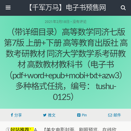
【千军万马】电子书预售网
2021年2月18日 • 没有评论
（带详细目录）高等数学同济七版
第7版 上册+下册 高等教育出版社 高
数考研教材 同济大学数学系考研教
材 高数教材教科书（电子书
（pdf+word+epub+mobi+txt+azw3）
多种格式任挑，编号： tushu-
0125）
分享
推文
Pin
邮件
①
好站推荐：
A、【美女电影封面、剧照预览、在线欣