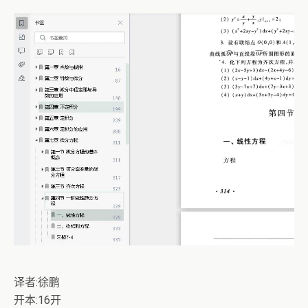
译者:徐鹏
开本:16开