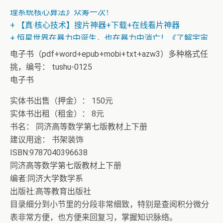
理系统核心算法》众筹一次！
+ 【真·核心技术】搜片神器+下载+在线看片神器
+ 恒星世界在暴力中诞生，也在暴力中消亡！《了解宇宙
如何运行》
电子书（pdf+word+epub+mobi+txt+azw3）多种格式任
挑，编号： tushu-0125
电子书
实体书出售（押金）： 150元
实体书出租（租金）： 8元
书名： 同济高等数学第七版教材上下册
建议用途： 书架装饰
ISBN:9787040396638
同济高等数学第七版教材上下册
编者:同济大学数学系
出版社:高等教育出版社
目录细分到小节里的分段非常细致，特别是查阅积分微分
表非常方便，也方便来回复习，掌握知识脉络。