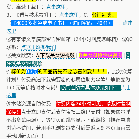
赏、高速下载】：
点击这里
，
B、【看片技术提升】：
点击这里
，C、
分门别类：
（
【4000多本免费电子书】（访问密码：4041）
）：
点击
这里
②有事请文章底部留言留邮箱（24小时回复您邮箱）或QQ
联系：
点这里联系我们
③美女欣赏：
A.下载美女短视频
|
B.美女AI换脸短视频
|
C.
在线美女短视频
;
④
标价为
0.3元
的商品请先不要急着付款！！！
，此为众筹
计划！付费高速下载需要您的心愿值助力众筹！等他变为
1.66元等价格时才有货！
心愿值助力具体办法如下：
点击
这里
⑤本站资源自助付费！
付费内容24小时可见，请及时复制
保存！
点击立即支付后支付宝扫二维码支付（如果偶尔弹
不出多试两遍），等待页面跳转显示下载链接（推荐电脑
浏览器访问，若用手机浏览器支付后需返回到本页面再需
+ 13位up主齐聚B站跳极乐净土，谁的最有灵魂
手动刷新页面）！
+ 恭喜IP为180.201.1.217的网友为电子书籍《动力电池管