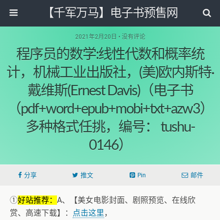
【千军万马】电子书预售网
2021年2月20日 • 没有评论
程序员的数学:线性代数和概率统
计，机械工业出版社，(美)欧内斯特·
戴维斯(Ernest Davis)（电子书
（pdf+word+epub+mobi+txt+azw3）
多种格式任挑，编号： tushu-
0146）
分享
推文
Pin
邮件
①
好站推荐：
A、【美女电影封面、剧照预览、在线欣
赏、高速下载】：
点击这里
，