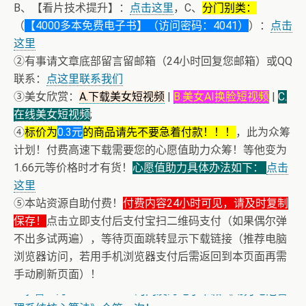
B、【看片技术提升】：
点击这里
，C、
分门别类：
（
【4000多本免费电子书】（访问密码：4041）
）：
点击
这里
②有事请文章底部留言留邮箱（24小时回复您邮箱）或QQ
联系：
点这里联系我们
③美女欣赏：
A.下载美女短视频
|
B.美女AI换脸短视频
|
C.
在线美女短视频
;
④
标价为
0.3元
的商品请先不要急着付款！！！
，此为众筹
计划！付费高速下载需要您的心愿值助力众筹！等他变为
1.66元等价格时才有货！
心愿值助力具体办法如下：
点击
这里
⑤本站资源自助付费！
付费内容24小时可见，请及时复制
保存！
点击立即支付后支付宝扫二维码支付（如果偶尔弹
+ 【真·核心技术】搜片神器+下载+在线看片神器
不出多试两遍），等待页面跳转显示下载链接（推荐电脑
+ 恒星世界在暴力中诞生，也在暴力中消亡！《了解宇宙
浏览器访问，若用手机浏览器支付后需返回到本页面再需
如何运行》
手动刷新页面）！
+ 恭喜IP为180.201.1.217的网友为电子书籍《动力电池管