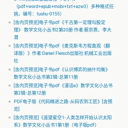
（pdf+word+epub+mobi+txt+azw3）多种格式任
挑，编号：tushu-0155）
[含内页预览]电子书pdf《千古第一定理勾股定
理》 数学文化小丛书2第20册 作者:蔡宗熹、李大
潜
[含内页预览]电子书pdf《麦克斯韦方程直观（翻
译版）》作者:Daniel Fleisch出版社:机械工业出版
社
[含内页预览]电子书pdf《认识博弈的纳什均衡》
数学文化小丛书第2辑-总第11册
[含内页预览]电子书pdf《漫话e》数学文化小丛书
第2辑-总第12册
PDF电子版《代码精进之路-从码农到工匠》[含预
览]
[含内页预览]《遥望星空1-人类怎样开始认识太阳
系》数学文化小丛书1第1册（电子版pdf）