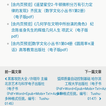
[含内页预览]《遥望星空2-牛顿微积分万有引力定
律的发现》齐民友（数学文化小丛书1第2册）
（电子版pdf）
[含内页预览]《几何学在文明中所扮演的角色》 纪
念陈省身先生的辉煌几何人生 项武义（电子版
pdf）
[含内页预览]数学文化小丛书1第04册《圆周率π漫
话》高等教育出版社（电子版pdf）
前一篇文章
下一篇文章
黑客攻防大全 /许晓玲 主编
弧焊质量自动控制基础 哈尔滨
北京艺术与科学电子出版社
工程大学出版社（电子书
（电子书
（pdf+word+epub+mobi+txt+a
（pdf+word+epub+mobi+txt+azw3）
多种格式任挑，编号： Tushu-
多种格式任挑，编号： Tushu-
0147）
0145）