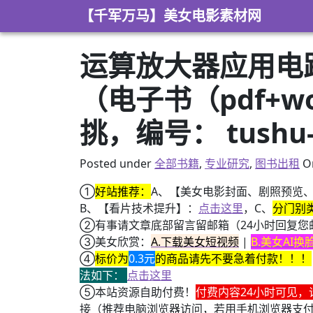
Skip to content
【千军万马】美女电影素材网
运算放大器应用电
（电子书（pdf+wo
挑，编号： tushu-
Posted under
全部书籍
,
专业研究
,
图书出租
O
①
好站推荐：
A、【美女电影封面、剧照预览
B、【看片技术提升】：
点击这里
，C、
分门别
②有事请文章底部留言留邮箱（24小时回复您
③美女欣赏：
A.下载美女短视频
|
B.美女AI
④
标价为
0.3元
的商品请先不要急着付款！！！
法如下：
点击这里
⑤本站资源自助付费！
付费内容24小时可见，
接（推荐电脑浏览器访问，若用手机浏览器支
+ AV女神三上悠亚AI换脸小视频