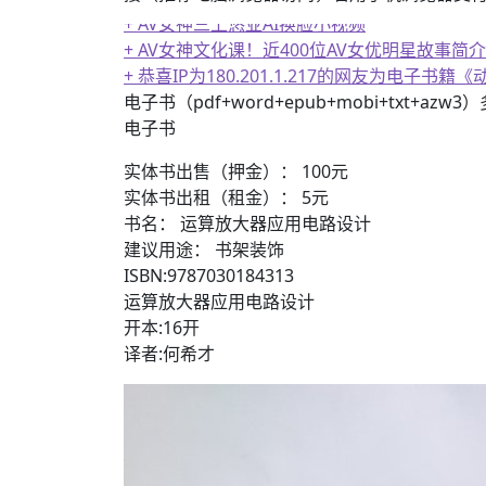
+ AV女神文化课！近400位AV女优明星故事简介
+ 恭喜IP为180.201.1.217的网友为电
+ 随机跳舞小姐姐（单击视频或点击随机播放
电子书（pdf+word+epub+mobi+txt+azw
电子书
实体书出售（押金）： 100元
实体书出租（租金）： 5元
书名： 运算放大器应用电路设计
建议用途： 书架装饰
ISBN:9787030184313
运算放大器应用电路设计
开本:16开
译者:何希才