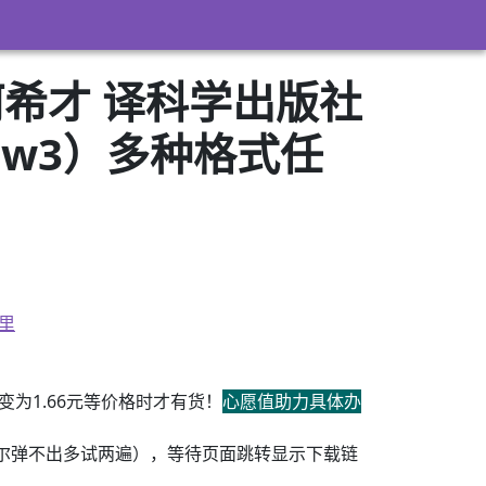
希才 译科学出版社
+azw3）多种格式任
里
为1.66元等价格时才有货！
心愿值助力具体办
尔弹不出多试两遍），等待页面跳转显示下载链