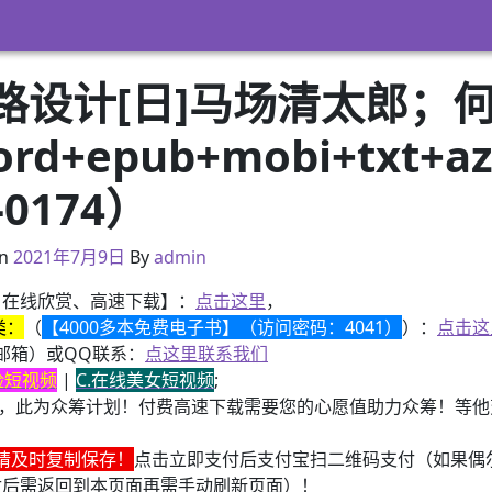
路设计[日]马场清太郎；何
rd+epub+mobi+txt
0174）
2021年2月22日
n
2021年7月9日
By
admin
、在线欣赏、高速下载】：
点击这里
，
类：
（
【4000多本免费电子书】（访问密码：4041）
）：
点击这
邮箱）或QQ联系：
点这里联系我们
换脸短视频
|
C.在线美女短视频
;
，此为众筹计划！付费高速下载需要您的心愿值助力众筹！等他变
请及时复制保存！
点击立即支付后支付宝扫二维码支付（如果偶
付后需返回到本页面再需手动刷新页面）！