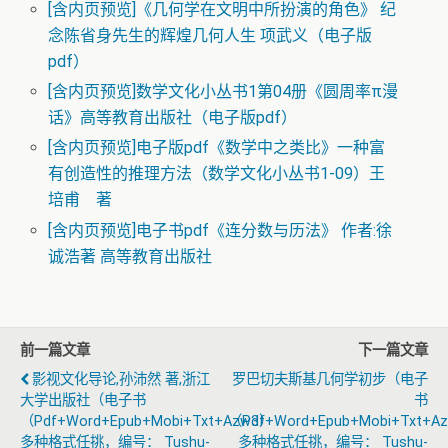
[含内页预览]《几何学在文明中所扮演的角色》 纪
念陈省身先生的辉煌几何人生 项武义（电子版
pdf）
[含内页预览]数学文化小丛书1第04册《圆周率π漫
话》高等教育出版社（电子版pdf）
[含内页预览]电子版pdf《数学中之类比》一种富
有创造性的推理方法（数学文化小丛书1-09）王
培甫 著
[含内页预览]电子书pdf《连分数与历法》 作者:徐
诚浩著 高等教育出版社
前一篇文章
下一篇文章
影视文化导论,孙沛然 著,浙江
罗巴切夫斯基几何学初步（电子
大学出版社（电子书
书
（pdf+word+epub+mobi+txt+azw3）
（pdf+word+epub+mobi+txt+a
多种格式任挑，编号： Tushu-
多种格式任挑，编号： Tushu-