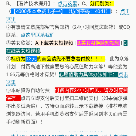
B、【看片技术提升】：
点击这里
，C、
分门别类：
（
【4000多本免费电子书】（访问密码：4041）
）：
点击
这里
②有事请文章底部留言留邮箱（24小时回复您邮箱）或QQ
联系：
点这里联系我们
③美女欣赏：
A.下载美女短视频
|
B.美女AI换脸短视频
|
C.
在线美女短视频
;
④
标价为
0.3元
的商品请先不要急着付款！！！
，此为众筹
计划！付费高速下载需要您的心愿值助力众筹！等他变为
1.66元等价格时才有货！
心愿值助力具体办法如下：
点击
这里
⑤本站资源自助付费！
付费内容24小时可见，请及时复制
保存！
点击立即支付后支付宝扫二维码支付（如果偶尔弹
不出多试两遍），等待页面跳转显示下载链接（推荐电脑
浏览器访问，若用手机浏览器支付后需返回到本页面再需
+ AV女神文化课！近400位AV女优明星故事简介
手动刷新页面）！
+ 恭喜IP为180.201.1.217的网友为电子书籍《动力电池管
理系统核心算法》众筹一次！