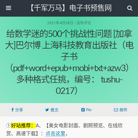
【千军万马】电子书预售网
2021年4月28日 • 没有评论
给数学迷的500个挑战性问题 [加拿
大]巴尔博 上海科技教育出版社（电
子书
（pdf+word+epub+mobi+txt+azw3）
多种格式任挑，编号： tushu-
0217）
分享
推文
Pin
邮件
①
好站推荐：
A、【美女电影封面、剧照预览、在线欣
赏、高速下载】：
点击这里
，