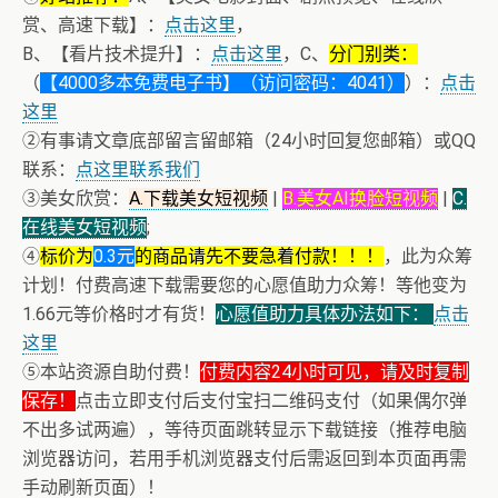
赏、高速下载】：
点击这里
，
B、【看片技术提升】：
点击这里
，C、
分门别类：
（
【4000多本免费电子书】（访问密码：4041）
）：
点击
这里
②有事请文章底部留言留邮箱（24小时回复您邮箱）或QQ
联系：
点这里联系我们
③美女欣赏：
A.下载美女短视频
|
B.美女AI换脸短视频
|
C.
在线美女短视频
;
④
标价为
0.3元
的商品请先不要急着付款！！！
，此为众筹
计划！付费高速下载需要您的心愿值助力众筹！等他变为
1.66元等价格时才有货！
心愿值助力具体办法如下：
点击
这里
⑤本站资源自助付费！
付费内容24小时可见，请及时复制
保存！
点击立即支付后支付宝扫二维码支付（如果偶尔弹
不出多试两遍），等待页面跳转显示下载链接（推荐电脑
浏览器访问，若用手机浏览器支付后需返回到本页面再需
+ 美女电影高清预览
手动刷新页面）！