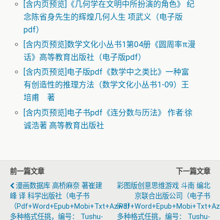
[含内页预览]《几何学在文明中所扮演的角色》 纪
念陈省身先生的辉煌几何人生 项武义（电子版
pdf）
[含内页预览]数学文化小丛书1第04册《圆周率π漫
话》高等教育出版社（电子版pdf）
[含内页预览]电子版pdf《数学中之类比》一种富
有创造性的推理方法（数学文化小丛书1-09）王
培甫 著
[含内页预览]电子书pdf《连分数与历法》 作者:徐
诚浩著 高等教育出版社
前一篇文章
下一篇文章
漫画数据库 高桥麻奈 著崔建
彩图版创意思维游戏 斗南 编北
峰 译 科学出版社（电子书
京联合出版公司（电子书
（pdf+word+epub+mobi+txt+azw3）
（pdf+word+epub+mobi+txt+a
多种格式任挑，编号： Tushu-
多种格式任挑，编号： Tushu-