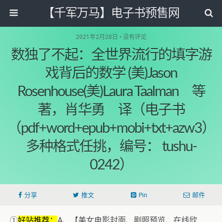
【千军万马】电子书预售网
2021年2月28日 • 没有评论
数独了不起：全世界流行的填字游
戏背后的数学 (美)Jason
Rosenhouse(美)Laura Taalman 等
著，肖华勇 译（电子书
（pdf+word+epub+mobi+txt+azw3）
多种格式任挑，编号： tushu-
0242）
分享
推文
Pin
邮件
①
好站推荐：
A、【美女电影封面、剧照预览、在线欣