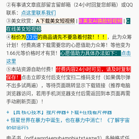
②有事请文章底部留言留邮箱（24小时回复您邮箱）或QQ
联系：
点这里联系我们
③美女欣赏：
A.下载美女短视频
|
B.美女AI换脸短视频
|
C.
在线美女短视频
;
④
标价为
0.3元
的商品请先不要急着付款！！！
，此为众筹
计划！付费高速下载需要您的心愿值助力众筹！等他变为
1.66元等价格时才有货！
心愿值助力具体办法如下：
点击
这里
⑤本站资源自助付费！
付费内容24小时可见，请及时复制
保存！
点击立即支付后支付宝扫二维码支付（如果偶尔弹
不出多试两遍），等待页面跳转显示下载链接（推荐电脑
+ 恭喜IP为180.201.1.217的网友为电子书籍《动力电池管
浏览器访问，若用手机浏览器支付后需返回到本页面再需
理系统核心算法》众筹一次！
手动刷新页面）！
+ 【真·核心技术】搜片神器+下载+在线看片神器
+ 恒星世界在暴力中诞生，也在暴力中消亡！《了解宇宙
如何运行》
+ 恭喜IP为180.201.1.217的网友为电子书籍《动力电池管
理系统核心算法》众筹一次！
电子书（pdf+word+epub+mobi+txt+azw3）多种格式任