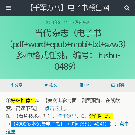
【千军万马】电子书预售网
2021年3月11日 • 没有评论
当代 杂志（电子书
（pdf+word+epub+mobi+txt+azw3）
多种格式任挑，编号： tushu-
0489）
分享
推文
Pin
邮件
①
好站推荐：
A、【美女电影封面、剧照预览、在线欣
赏、高速下载】：
点击这里
，
B、【看片技术提升】：
点击这里
，C、
分门别类：
（
【4000多本免费电子书】（访问密码：4041）
）：
点击
这里