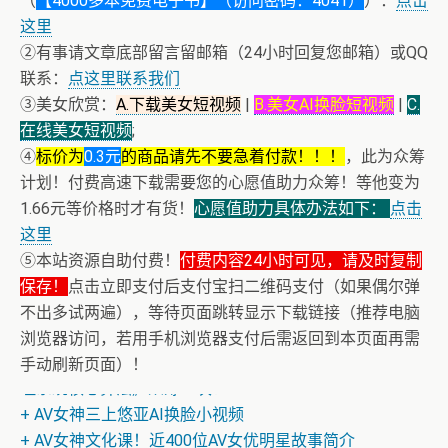
（
【4000多本免费电子书】（访问密码：4041）
）：
点击
这里
②有事请文章底部留言留邮箱（24小时回复您邮箱）或QQ
联系：
点这里联系我们
③美女欣赏：
A.下载美女短视频
|
B.美女AI换脸短视频
|
C.
在线美女短视频
;
④
标价为
0.3元
的商品请先不要急着付款！！！
，此为众筹
计划！付费高速下载需要您的心愿值助力众筹！等他变为
1.66元等价格时才有货！
心愿值助力具体办法如下：
点击
这里
⑤本站资源自助付费！
付费内容24小时可见，请及时复制
保存！
点击立即支付后支付宝扫二维码支付（如果偶尔弹
不出多试两遍），等待页面跳转显示下载链接（推荐电脑
浏览器访问，若用手机浏览器支付后需返回到本页面再需
+ 恭喜IP为180.201.1.217的网友为电子书籍《动力电池管
手动刷新页面）！
理系统核心算法》众筹一次！
+ AV女神三上悠亚AI换脸小视频
+ AV女神文化课！近400位AV女优明星故事简介