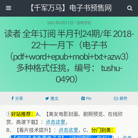
【千军万马】电子书预售网
2021年3月11日 • 没有评论
读者 全年订阅 半月刊24期/年 2018-
22十一月下（电子书
（pdf+word+epub+mobi+txt+azw3）
多种格式任挑，编号： tushu-
0490）
分享
推文
Pin
邮件
①
好站推荐：
A、【美女电影封面、剧照预览、在线欣
赏、高速下载】：
点击这里
，
B、【看片技术提升】：
点击这里
，C、
分门别类：