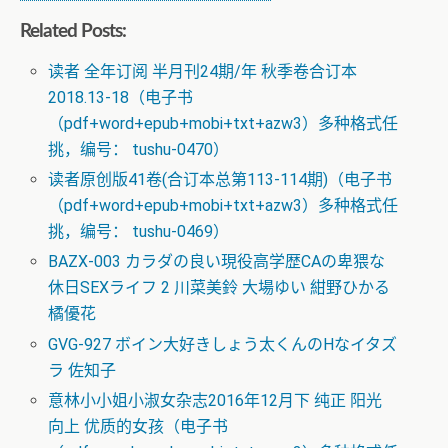
Related Posts:
读者 全年订阅 半月刊24期/年 秋季卷合订本
2018.13-18（电子书
（pdf+word+epub+mobi+txt+azw3）多种格式任
挑，编号： tushu-0470）
读者原创版41卷(合订本总第113-114期)（电子书
（pdf+word+epub+mobi+txt+azw3）多种格式任
挑，编号： tushu-0469）
BAZX-003 カラダの良い現役高学歴CAの卑猥な
休日SEXライフ 2 川菜美鈴 大場ゆい 紺野ひかる
橘優花
GVG-927 ボイン大好きしょう太くんのHなイタズ
ラ 佐知子
意林小小姐小淑女杂志2016年12月下 纯正 阳光
向上 优质的女孩（电子书